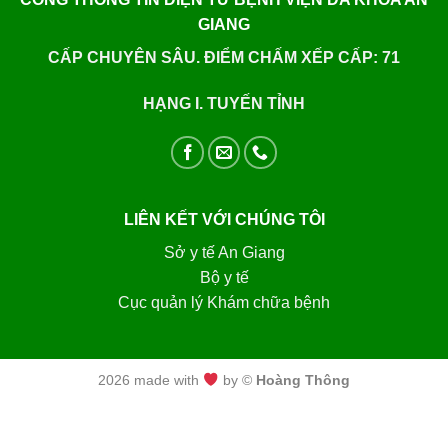
GIANG
CẤP CHUYÊN SÂU. ĐIỂM CHẤM XẾP CẤP: 71
HẠNG I. TUYẾN TỈNH
LIÊN KẾT VỚI CHÚNG TÔI
Sở y tế An Giang
Bộ y tế
Cục quản lý Khám chữa bệnh
2026 made with
by ©
Hoàng Thông