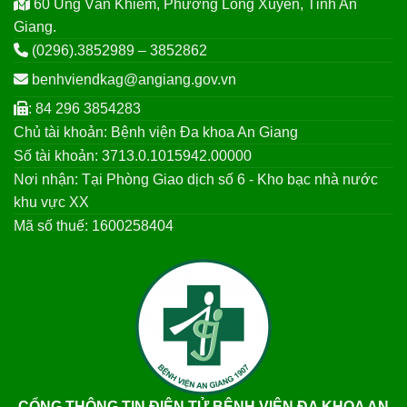
60 Ung Văn Khiêm, Phường Long Xuyên, Tỉnh An
Giang.
(0296).3852989 – 3852862
benhviendkag@angiang.gov.vn
: 84 296 3854283
Chủ tài khoản: Bệnh viện Đa khoa An Giang
Số tài khoản: 3713.0.1015942.00000
Nơi nhận: Tại Phòng Giao dịch số 6 - Kho bạc nhà nước
khu vực XX
Mã số thuế: 1600258404
CỔNG THÔNG TIN ĐIỆN TỬ BỆNH VIỆN ĐA KHOA AN