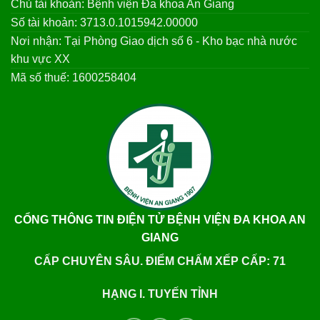
Chủ tài khoản: Bệnh viện Đa khoa An Giang
Số tài khoản: 3713.0.1015942.00000
Nơi nhận: Tại Phòng Giao dịch số 6 - Kho bạc nhà nước
khu vực XX
Mã số thuế: 1600258404
CỔNG THÔNG TIN ĐIỆN TỬ BỆNH VIỆN ĐA KHOA AN
GIANG
CẤP CHUYÊN SÂU. ĐIỂM CHẤM XẾP CẤP: 71
HẠNG I. TUYẾN TỈNH