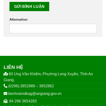
Alternative:
LIÊN HỆ
60 Ung Văn Khiêm, Phường Long Xuyên, Tỉnh An
Giang.
(0296).3852989 – 3852862
benhviendkag@angiang.gov.vn
: 84 296 3854283