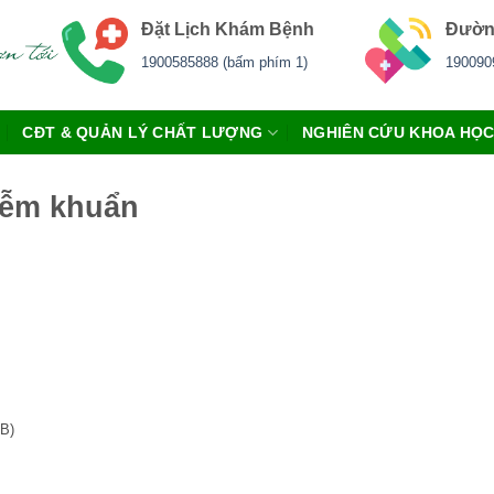
Đặt Lịch Khám Bệnh
Đườn
1900585888 (bấm phím 1)
190090
CĐT & QUẢN LÝ CHẤT LƯỢNG
NGHIÊN CỨU KHOA HỌ
hiễm khuẩn
kB)