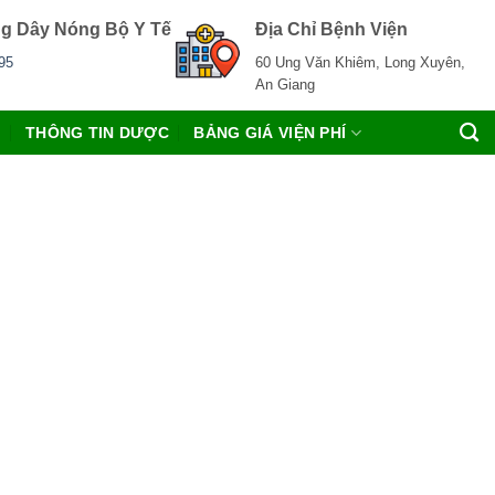
g Dây Nóng Bộ Y Tế
Địa Chỉ Bệnh Viện
95
60 Ung Văn Khiêm, Long Xuyên,
An Giang
C
THÔNG TIN DƯỢC
BẢNG GIÁ VIỆN PHÍ