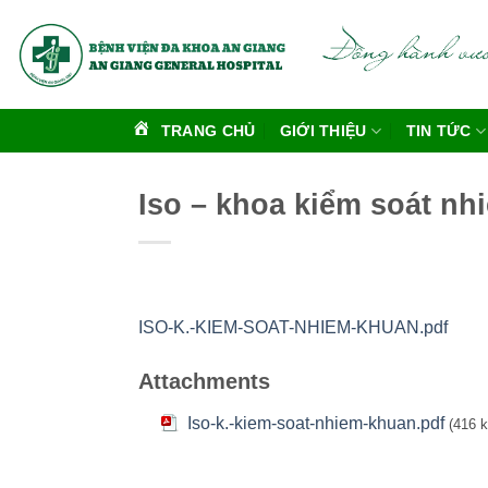
Bỏ
qua
nội
dung
TRANG CHỦ
GIỚI THIỆU
TIN TỨC
Iso – khoa kiểm soát n
ISO-K.-KIEM-SOAT-NHIEM-KHUAN.pdf
Attachments
Iso-k.-kiem-soat-nhiem-khuan.pdf
(416 