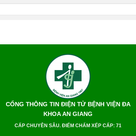
CỔNG THÔNG TIN ĐIỆN TỬ BỆNH VIỆN ĐA
KHOA AN GIANG
CẤP CHUYÊN SÂU. ĐIỂM CHẤM XẾP CẤP: 71