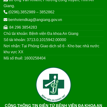
Giang.
(0296).3852989 – 3852862
benhviendkag@angiang.gov.vn
: 84 296 3854283
Chủ tài khoản: Bệnh viện Đa khoa An Giang
Số tài khoản: 3713.0.1015942.00000
Nơi nhận: Tại Phòng Giao dịch số 6 - Kho bạc nhà nước
khu vực XX
Mã số thuế: 1600258404
CỔNG THÔNG TIN ĐIỆN TỬ BỆNH VIỆN ĐA KHOA AN