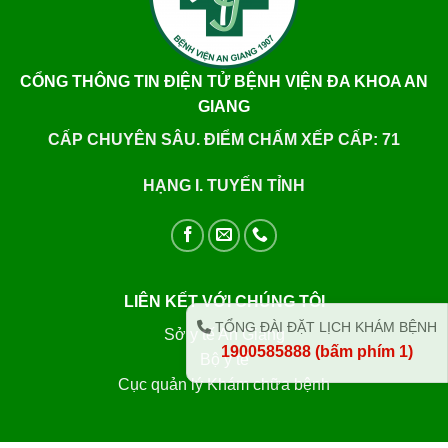
CỔNG THÔNG TIN ĐIỆN TỬ BỆNH VIỆN ĐA KHOA AN
GIANG
CẤP CHUYÊN SÂU. ĐIỂM CHẤM XẾP CẤP: 71
HẠNG I. TUYẾN TỈNH
LIÊN KẾT VỚI CHÚNG TÔI
TỔNG ĐÀI ĐẶT LỊCH KHÁM BỆNH
Sở y tế An Giang
1900585888 (bấm phím 1)
Bộ y tế
Cục quản lý Khám chữa bệnh