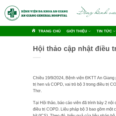
Bỏ
qua
nội
dung
TRANG CHỦ
GIỚI THIỆU
TIN TỨC
Hội thảo cập nhật điều t
Chiều 19/9/2024, Bệnh viện ĐKTT An Giang 
trị hen và COPD, vai trò bộ 3 trong điều t
Thơ.
Tại Hội thảo, báo cáo viên đã trình bày 2 nộ
điều trị COPD. Liệu pháp bộ 3 bao gồm một ch
hít (ICS). Theo đó, hiệu quả của liệu pháp b