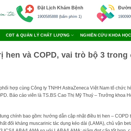
Đặt Lịch Khám Bệnh
Đườn
1900585888 (bấm phím 1)
190090
CĐT & QUẢN LÝ CHẤT LƯỢNG
NGHIÊN CỨU KHOA HỌ
rị hen và COPD, vai trò bộ 3 trong
phối hợp cùng Công ty TNHH AstraZeneca Việt Nam tổ chức hội
rị COPD. Báo cáo viên là TS.BS Cao Thị Mỹ Thuý – Trưởng khoa
i dung chính bao gồm: hướng dẫn cập nhật điều trị hen – COPD th
ất đối kháng muscarinic tác dụng kéo dài (LAMA), chủ vận beta
ộ 3 ICS/LABA/LAMA so với LABA/LAMA: giảm đợt cấp tốt hơn, cải 