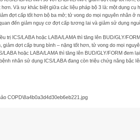
hơn. Và sự khác biệt giữa các liệu pháp bộ 3 là: một dụng cụ hít
 giảm đợt cấp tốt hơn bộ ba mở; tử vong do mọi nguyên nhân ở n
quan đến giảm nguy cơ đợt cấp tương lai và giảm sử dụng nguồn l
điều trị ICS/LABA hoặc LABA/LAMA thì tăng lên BUD/GLY/FORM đe
n, giảm dợt cấp trung bình – nặng tốt hơn, tử vong do mọi ng
ICS/LABA hoặc LABA/LAMA thì tăng lên BUD/GLY/FORM đem lại lợ
n, bệnh nhân sử dụng ICS/LABA đang còn triệu chứg nâng bậc 