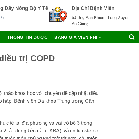
g Dây Nóng Bộ Y Tế
Địa Chỉ Bệnh Viện
95
60 Ung Văn Khiêm, Long Xuyên,
An Giang
C
THÔNG TIN DƯỢC
BẢNG GIÁ VIỆN PHÍ
 điều trị COPD
 thảo khoa học với chuyên đề cập nhật điều
 Hô hấp, Bệnh viện Đa khoa Trung ương Cần
ực tế tại địa phương và vai trò bộ 3 trong
 2 tác dụng kéo dài (LABA), và corticosteroid
thiện triệu chứng khó thở tốt hơn, cải thiện