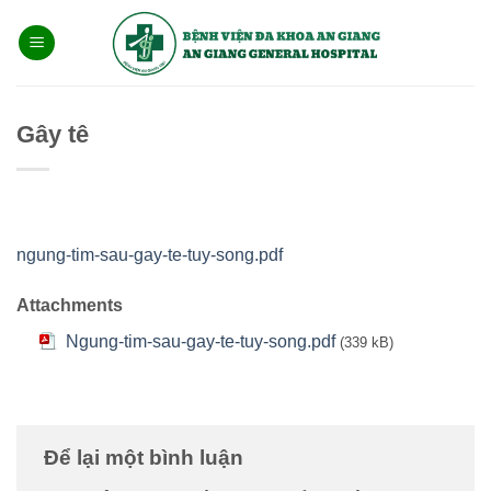
Bỏ
qua
nội
dung
Gây tê
ngung-tim-sau-gay-te-tuy-song.pdf
Attachments
Ngung-tim-sau-gay-te-tuy-song.pdf
(339 kB)
Để lại một bình luận