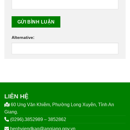
Alternative:
LIÊN HỆ
60 Ung Văn Khiêm, Phường Long Xuyên, Tỉnh An
Giang.
(0296).3852989 – 3852862
benhviendkag@angiang.gov.vn