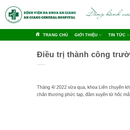
Bỏ
qua
nội
dung
TRANG CHỦ
GIỚI THIỆU
TIN TỨC
Điều trị thành công tr
Tháng 4/ 2022 vừa qua, khoa Liên chuyên kh
chấn thương phức tạp, đâm xuyên từ hốc mắt 