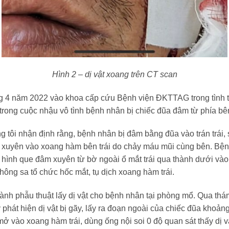
Hình 2 – dị vật xoang trên CT scan
g 4 năm 2022 vào khoa cấp cứu Bệnh viện ĐKTTAG trong tình tr
rong cuộc nhậu vô tình bệnh nhân bị chiếc đũa đâm từ phía bên
g tôi nhận định rằng, bệnh nhân bị đâm bằng đũa vào trán trái,
ng xuyên vào xoang hàm bên trái do chảy máu mũi cùng bên. B
t hình que đâm xuyên từ bờ ngoài ổ mắt trái qua thành dưới vào
ông sa tổ chức hốc mắt, tụ dịch xoang hàm trái.
nh phẫu thuật lấy dị vật cho bệnh nhân tại phòng mổ. Qua thám 
 phát hiện dị vật bị gãy, lấy ra đoạn ngoài của chiếc đũa khoả
 vào xoang hàm trái, dùng ống nội soi 0 độ quan sát thấy dị v