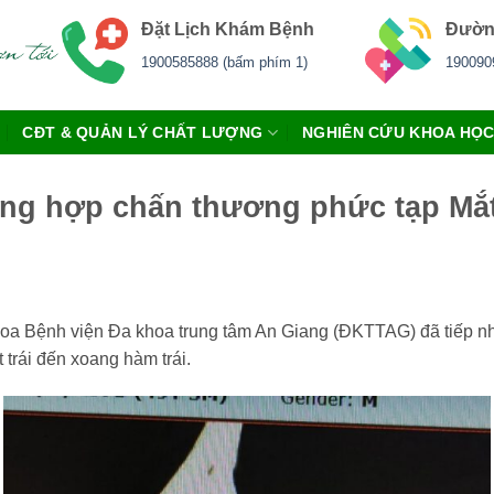
Đặt Lịch Khám Bệnh
Đườn
1900585888 (bấm phím 1)
190090
CĐT & QUẢN LÝ CHẤT LƯỢNG
NGHIÊN CỨU KHOA HỌ
ường hợp chấn thương phức tạp Mắ
oa Bệnh viện Đa khoa trung tâm An Giang (ĐKTTAG) đã tiếp nhậ
trái đến xoang hàm trái.