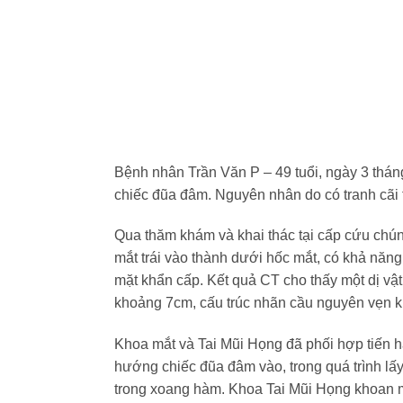
Bệnh nhân Trần Văn P – 49 tuổi, ngày 3 thán
chiếc đũa đâm. Nguyên nhân do có tranh cãi t
Qua thăm khám và khai thác tại cấp cứu chún
mắt trái vào thành dưới hốc mắt, có khả nă
mặt khẩn cấp. Kết quả CT cho thấy một dị vậ
khoảng 7cm, cấu trúc nhãn cầu nguyên vẹn kh
Khoa mắt và Tai Mũi Họng đã phối hợp tiến hà
hướng chiếc đũa đâm vào, trong quá trình lấy
trong xoang hàm. Khoa Tai Mũi Họng khoan mở