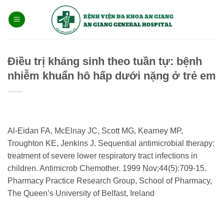
Bỏ
qua
nội
dung
Điều trị kháng sinh theo tuần tự: bệnh
nhiễm khuẩn hô hấp dưới nặng ở trẻ em
Al-Eidan FA, McElnay JC, Scott MG, Kearney MP,
Troughton KE, Jenkins J. Sequential antimicrobial therapy:
treatment of severe lower respiratory tract infections in
children. Antimicrob Chemother. 1999 Nov;44(5):709-15.
Pharmacy Practice Research Group, School of Pharmacy,
The Queen’s University of Belfast, Ireland