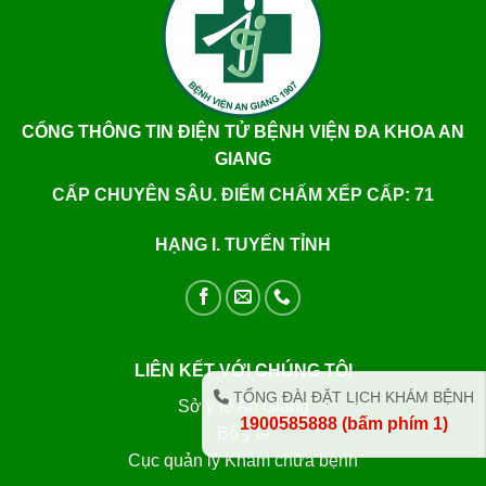
CỔNG THÔNG TIN ĐIỆN TỬ BỆNH VIỆN ĐA KHOA AN
GIANG
CẤP CHUYÊN SÂU. ĐIỂM CHẤM XẾP CẤP: 71
HẠNG I. TUYẾN TỈNH
LIÊN KẾT VỚI CHÚNG TÔI
TỔNG ĐÀI ĐẶT LỊCH KHÁM BỆNH
Sở y tế An Giang
1900585888 (bấm phím 1)
Bộ y tế
Cục quản lý Khám chữa bệnh