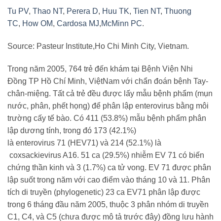
Tu PV
,
Thao NT
,
Perera D
,
Huu TK
,
Tien NT
,
Thuong
TC
,
How OM
,
Cardosa MJ
,
McMinn PC
.
Source: Pasteur Institute,Ho Chi Minh City, Vietnam.
Trong năm 2005, 764 trẻ đến khám tại Bệnh Viện Nhi
Đồng TP Hồ Chí Minh, ViệtNam với chẩn đoán bệnh Tay-
chân-miệng. Tất cả trẻ đều được lấy mẫu bệnh phẩm (mụn
nước, phân, phết họng) để phân lập enterovirus bằng môi
trường cấy tế bào. Có 411 (53.8%) mẫu bệnh phẩm phân
lập dương tính, trong đó 173 (42.1%)
là enterovirus 71 (HEV71) và 214 (52.1%) là
coxsackievirus A16. 51 ca (29.5%) nhiễm EV 71 có biến
chứng thần kinh và 3 (1.7%) ca tử vong. EV 71 được phân
lập suốt trong năm với cao điểm vào tháng 10 và 11. Phân
tích di truyền (phylogenetic) 23 ca EV71 phân lập được
trong 6 tháng đầu năm 2005, thuộc 3 phân nhóm di truyền
C1, C4, và C5 (chưa được mô tả trước đây) đồng lưu hành