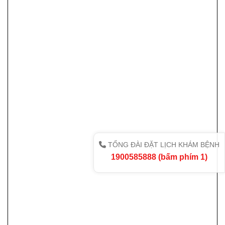
TỔNG ĐÀI ĐẶT LỊCH KHÁM BỆNH
1900585888 (bấm phím 1)