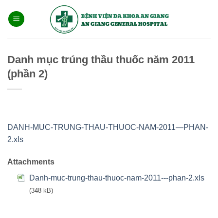
Bỏ
qua
nội
dung
Danh mục trúng thầu thuốc năm 2011
(phần 2)
DANH-MUC-TRUNG-THAU-THUOC-NAM-2011—PHAN-
2.xls
Attachments
Danh-muc-trung-thau-thuoc-nam-2011---phan-2.xls
(348 kB)