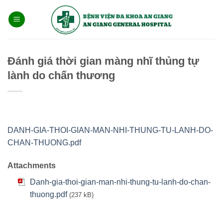
Bỏ
qua
nội
dung
Đánh giá thời gian màng nhĩ thủng tự
lành do chấn thương
DANH-GIA-THOI-GIAN-MAN-NHI-THUNG-TU-LANH-DO-
CHAN-THUONG.pdf
Attachments
Danh-gia-thoi-gian-man-nhi-thung-tu-lanh-do-chan-
thuong.pdf
(237 kB)