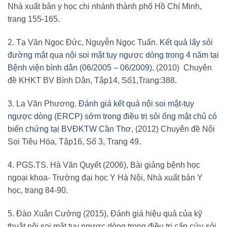
Nhà xuất bản y học chi nhánh thành phố Hồ Chí Minh,
trang 155-165.
2. Tạ Văn Ngọc Đức, Nguyễn Ngọc Tuấn.
Kết quả lấy sỏi
đường mật qua nội soi mật tụy ngược dòng trong 4 năm tại
Bệnh viện bình dân (06/2005 – 06/2009)
, (2010) Chuyên
đề KHKT BV Bình Dân, Tập14, Số1,Trang:388.
3. La Văn Phương.
Đánh giá kết quả nội soi mật-tụy
ngược dòng (ERCP) sớm trong điều trị sỏi ống mật chủ có
biến chứng tại BVĐKTW Cần Thơ
, (2012) Chuyên đề Nội
Soi Tiêu Hóa, Tập16, Số 3, Trang 49.
4. PGS.TS. Hà Văn Quyết (2006), Bài giảng bệnh học
ngoại khoa- Trường đại học Y Hà Nội, Nhà xuất bản Y
học, trang 84-90.
5. Đào Xuân Cường (2015), Đánh giá hiệu quả của kỹ
thuật nội soi mật tụy ngược dòng trong điều trị cấp cứu sỏi