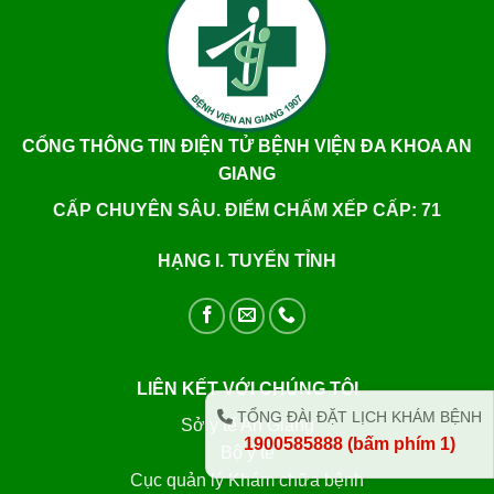
CỔNG THÔNG TIN ĐIỆN TỬ BỆNH VIỆN ĐA KHOA AN
GIANG
CẤP CHUYÊN SÂU. ĐIỂM CHẤM XẾP CẤP: 71
HẠNG I. TUYẾN TỈNH
LIÊN KẾT VỚI CHÚNG TÔI
TỔNG ĐÀI ĐẶT LỊCH KHÁM BỆNH
Sở y tế An Giang
1900585888 (bấm phím 1)
Bộ y tế
Cục quản lý Khám chữa bệnh