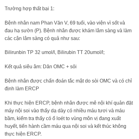
Trường hợp thất bại 1:
Bệnh nhân nam Phan Văn V, 69 tuổi, vào viện vì sốt và
đau hạ sườn (P). Bệnh nhân được khám lâm sàng và làm
các cận lâm sàng có quả như sau:
Bilirunbin TP 32 umol/l, Bilirubin TT 20umol/l;
Kết quả siêu âm: Dãn OMC + sỏi
Bệnh nhân được chẩn đoán tắc mật do sòi OMC và có chỉ
định làm ERCP
Khi thực hiện ERCP, bệnh nhân được mê nội khí quản đặt
máy nội soi vào thấy dạ dày có nhiều máu tươi và máu
bầm, kiểm tra thấy có ổ loét to vùng môn vị đang xuất
huyết, tiến hành cầm máu qua nội soi và kết thúc không
thực hiện ERCP.