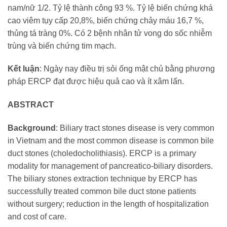
nam/nữ 1/2. Tỷ lệ thành công 93 %. Tỷ lệ biến chứng khá
cao viêm tụy cấp 20,8%, biến chứng chảy máu 16,7 %,
thủng tá tràng 0%. Có 2 bệnh nhân tử vong do sốc nhiễm
trùng và biến chứng tim mạch.
Kết luận
: Ngày nay điều trị sỏi ống mật chủ bằng phương
pháp ERCP đạt được hiệu quả cao và ít xâm lấn.
ABSTRACT
Background
: Biliary tract stones disease is very common
in Vietnam and the most common disease is common bile
duct stones (choledocholithiasis). ERCP is a primary
modality for management of pancreatico-biliary disorders.
The biliary stones extraction technique by ERCP has
successfully treated common bile duct stone patients
without surgery; reduction in the length of hospitalization
and cost of care.