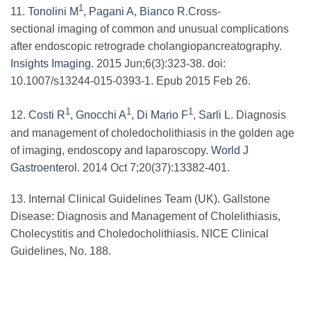
1
11.
Tonolini M
,
Pagani A
,
Bianco R
.Cross-
sectional imaging of common and unusual complications
after endoscopic retrograde cholangiopancreatography.
Insights Imaging.
2015 Jun;6(3):323-38. doi:
10.1007/s13244-015-0393-1. Epub 2015 Feb 26.
1
1
1
12.
Costi R
,
Gnocchi A
,
Di Mario F
,
Sarli L
. Diagnosis
and management of choledocholithiasis in the golden age
of imaging, endoscopy and laparoscopy.
World J
Gastroenterol.
2014 Oct 7;20(37):13382-401.
13. Internal Clinical Guidelines Team (UK). Gallstone
Disease: Diagnosis and Management of Cholelithiasis,
Cholecystitis and Choledocholithiasis. NICE Clinical
Guidelines, No. 188.