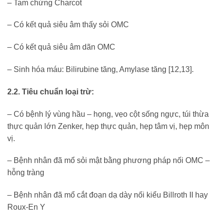
– Tam chứng Charcot
– Có kết quả siêu âm thấy sỏi OMC
– Có kết quả siêu âm dãn OMC
– Sinh hóa máu: Bilirubine tăng, Amylase tăng [12,13].
2.2. Tiêu chuẩn loại trừ:
– Có bệnh lý vùng hầu – họng, vẹo cột sống ngực, túi thừa
thực quản lớn Zenker, hẹp thực quản, hẹp tâm vị, hẹp môn
vị.
– Bệnh nhân đã mổ sỏi mật bằng phương pháp nối OMC –
hỗng tràng
– Bệnh nhân đã mổ cắt đoạn dạ dày nối kiểu Billroth II hay
Roux-En Y