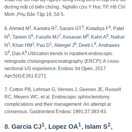
đướng mật có biến chứng , Nghiên cứu Y Học TP. Hồ Chí
Minh ,Phụ Bản Tập 19, Số 5.
1
2
3
4
6.
Ahmed M
,
Kanotra R
,
Savani GT
,
Kotadiya F
,
Patel
5
6
7
8
8
N
,
Tareen S
,
Fasullo MJ
,
Kesavan M
,
Kahn A
,
Nalluri
1
1
1
8
8
N
,
Khan HM
,
Pau D
,
Abergel J
,
Deeb L
,
Andrawes
8
9
S
,
Das A
.Utilization trends in inpatient endoscopic
retrograde cholangiopancreatography (ERCP): A cross-
sectional US experience.
Endosc Int Open.
2017
Apr;5(4):E261-E271.
7. Cotton PB, Lehman G, Vennes J, Geenen JE, Russell
RC, Meyers WC, et al. Endoscopic sphincterotomy
complications and their management: An attempt at
consensus. Gastrointest Endosc 1991;37:383-93.
1
1
2
8.
Garcia CJ
,
Lopez OA
,
Islam S
,