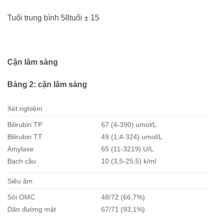
Tuổi trung bình 58tuổi ± 15
Cận lâm sàng
Bảng 2: cận lâm sàng
Xét nghiệm
Bilirubin TP
67 (4-390) umol/L
Bilirubin TT
49 (1,4-324) umol/L
Amylase
65 (11-3219) U/L
Bạch cầu
10 (3,5-25,5) k/ml
Siêu âm
Sỏi OMC
48/72 (66,7%)
Dãn đường mật
67/71 (93,1%)