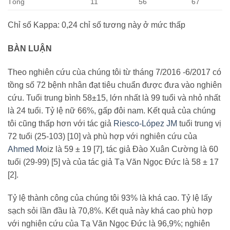
Tổng
11
56
67
Chỉ số Kappa: 0,24 chỉ số tương này ở mức thấp
BÀN LUẬN
Theo nghiên cứu cùa chúng tôi từ tháng 7/2016 -6/2017 có
tồng số 72 bệnh nhân đạt tiêu chuẩn được đưa vào nghiên
cứu. Tuổi trung bình 58±15, lớn nhất là 99 tuổi và nhỏ nhất
là 24 tuổi. Tỷ lệ nữ 66%, gấp đôi nam. Kết quả của chúng
tôi cũng thấp hơn với tác giả
Riesco-López JM
tuổi trung vị
72 tuổi (25-103) [10] và phù hợp với nghiên cứu của
Ahmed M
oiz là 59 ± 19 [7], tác giả Đào Xuân Cường là 60
tuổi (29-99) [5] và của tác giả Tạ Văn Ngọc Đức là 58 ± 17
[2].
Tỷ lệ thành công của chúng tôi 93% là khá cao. Tỷ lệ lấy
sạch sỏi lần đầu là 70,8%. Kết quả này khá cao phù hợp
với nghiên cứu của Tạ Văn Ngọc Đức là 96,9%; nghiên