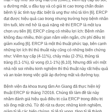
u đường mật, u đầu tụy và có giá trị cao trong chẩn đoán
bệnh lý ác tính tụy đặc biệt là ung thư nhú tá lớn [6]. ERCP
đạt được hiệu quả cao trong nhưng trường hợp bệnh nhân
lớn tuổi, khi mổ hở là quá nặng nề thì ERCP là một lựa
chọn ưu tiên [8]. ERCP cũng có nhiều lợi ích: Bệnh nhân
không đau nhiều, thời gian nằm viện ngắn, chi phí điều trị
giảm xuống [6]. ERCP là một thủ thuật phức tạp, bên cạnh
những lợi ích thì thủ thuât này cũng có những biến chứng
như: Viêm tụy cấp (4-11%), chảy máu (2-3%), thủng tá
tràng (0,1-1%), tử vong (0,1-1%) [6,10]. Nhưng đối với một
nhà nội soi nhiều kinh nghiệm thì thủ thuật này rất hiệu quả
và an toàn trong việc giải áp đường mật và đường tụy.
Bệnh viện đa khoa trung tâm An Giang đã thực hiện kỹ
thuật ERCP từ tháng 7/2016. Chúng tôi làm đề tài này
nhằm đánh giá hiệu quả điều trị của ERCP trong điều trị
sỏi ống mật chủ. Từ đó rút ra được những kinh nghiệm,
giảm tỷ lệ các biến chứng, tỷ lệ tử vong, tăng tỷ lệ thành