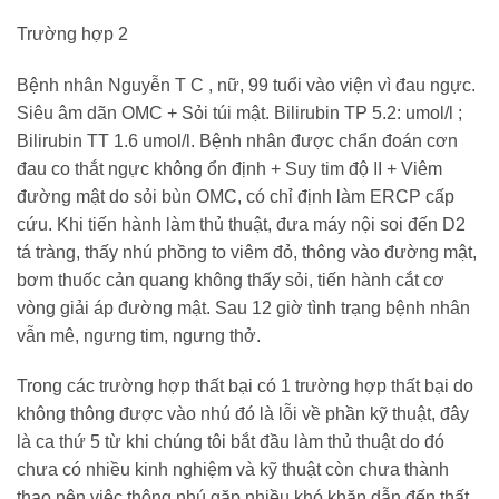
Trường hợp 2
Bệnh nhân Nguyễn T C , nữ, 99 tuổi vào viện vì đau ngực.
Siêu âm dãn OMC + Sỏi túi mật. Bilirubin TP 5.2: umol/l ;
Bilirubin TT 1.6 umol/l. Bệnh nhân được chẩn đoán cơn
đau co thắt ngực không ổn định + Suy tim độ II + Viêm
đường mật do sỏi bùn OMC, có chỉ định làm ERCP cấp
cứu. Khi tiến hành làm thủ thuật, đưa máy nội soi đến D2
tá tràng, thấy nhú phồng to viêm đỏ, thông vào đường mật,
bơm thuốc cản quang không thấy sỏi, tiến hành cắt cơ
vòng giải áp đường mật. Sau 12 giờ tình trạng bệnh nhân
vẫn mê, ngưng tim, ngưng thở.
Trong các trường hợp thất bại có 1 trường hợp thất bại do
không thông được vào nhú đó là lỗi về phần kỹ thuật, đây
là ca thứ 5 từ khi chúng tôi bắt đầu làm thủ thuật do đó
chưa có nhiều kinh nghiệm và kỹ thuật còn chưa thành
thạo nên việc thông nhú gặp nhiều khó khăn dẫn đến thất