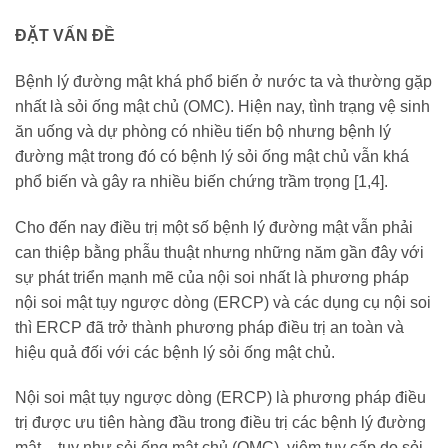
ĐẶT VẤN ĐỀ
Bệnh lý đường mật khá phổ biến ở nước ta và thường gặp
nhất là sỏi ống mật chủ (OMC). Hiện nay, tình trạng vệ sinh
ăn uống và dự phòng có nhiều tiến bộ nhưng bệnh lý
đường mật trong đó có bệnh lý sỏi ống mật chủ vẫn khá
phổ biến và gây ra nhiều biến chứng trầm trọng [1,4].
Cho đến nay điều trị một số bệnh lý đường mật vẫn phải
can thiệp bằng phẫu thuật nhưng những năm gần đây với
sự phát triển mạnh mẽ của nội soi nhất là phương pháp
nội soi mật tụy ngược dòng (ERCP) và các dụng cụ nội soi
thì ERCP đã trở thành phương pháp điều trị an toàn và
hiệu quả đối với các bệnh lý sỏi ống mật chủ.
Nội soi mật tụy ngược dòng (ERCP) là phương pháp điều
trị được ưu tiên hàng đầu trong điều trị các bệnh lý đường
mật – tụy như sỏi ống mật chủ (OMC), viêm tụy cấp do sỏi,