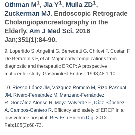
1
1
1
Othman M
,
Jia Y
,
Mulla ZD
,
Zuckerman MJ
. Endoscopic Retrograde
Cholangiopancreatography in the
Elderly.
Am J Med Sci.
2016
Jan;351(1):84-90.
9. Loperfido S, Angelini G, Benedetti G, Chilovi F, Costan F,
De Berardinis F, et al. Major early complications from
diagnostic and therapeutic ERCP: A prospective
multicenter study. Gastrointest Endosc 1998;48:1-10.
10.
Riesco-López JM
,
Vázquez-Romero M
,
Rizo-Pascual
JM
,
Rivero-Fernández M
,
Manzano-Fernández
R
,
González-Alonso R
,
Moya-Valverde E
,
Díaz-Sánchez
A
,
Campos-Cantero R
. Efficacy and safety of ERCP in a
low-volume hospital.
Rev Esp Enferm Dig.
2013
Feb;105(2):68-73.