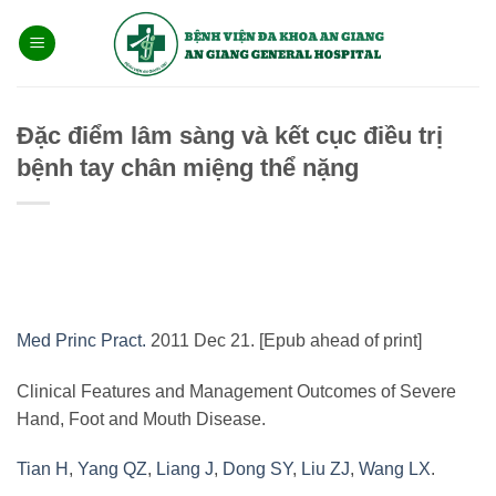
Bỏ
qua
nội
dung
Đặc điểm lâm sàng và kết cục điều trị
bệnh tay chân miệng thể nặng
Med Princ Pract.
2011 Dec 21. [Epub ahead of print]
Clinical Features and Management Outcomes of Severe
Hand, Foot and Mouth Disease.
Tian H
,
Yang QZ
,
Liang J
,
Dong SY
,
Liu ZJ
,
Wang LX
.