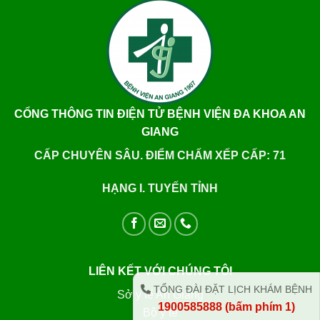
CỔNG THÔNG TIN ĐIỆN TỬ BỆNH VIỆN ĐA KHOA AN
GIANG
CẤP CHUYÊN SÂU. ĐIỂM CHẤM XẾP CẤP: 71
HẠNG I. TUYẾN TỈNH
LIÊN KẾT VỚI CHÚNG TÔI
TỔNG ĐÀI ĐẶT LỊCH KHÁM BỆNH
Sở y tế An Giang
1900585888 (bấm phím 1)
Bộ y tế