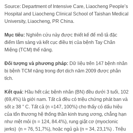
Source: Department of Intensive Care, Liaocheng People’s
Hospital and Liaocheng Clinical School of Taishan Medical
University, Liaocheng, PR China.
Mục tiêu:
Nghiên cứu này được thiết kế để mô tả đặc
điểm lâm sàng và kết cục điều trị của bệnh Tay Chân
Miệng (TCM) thể nặng.
Đối tượng và phương pháp:
Dữ liệu trên 147 bệnh nhân
bị bệnh TCM nặng trong đợt dịch năm 2009 được phân
tích.
Kết quả:
Hầu hết các bệnh nhân (BN) đều dưới 3 tuổi, 102
(69,4%) là giới nam. Tất cả đều có triệu chứng phát ban và
sốt ≥ 38 ° C. Tất cả (n =147, 100%) cho thấy có dấu hiệu
của tổn thương hệ thống thần kinh trung ương, chẳng hạn
như mệt mỏi (n = 124, 84.4%), rung giật cơ (myoclonic
jerks) (n = 76, 51,7%), hoặc ngủ gà (n = 34, 23,1%) . Triệu