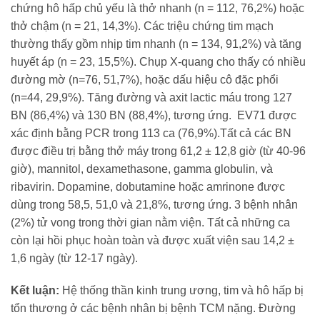
chứng hô hấp chủ yếu là thở nhanh (n = 112, 76,2%) hoặc
thở chậm (n = 21, 14,3%). Các triệu chứng tim mạch
thường thấy gồm nhịp tim nhanh (n = 134, 91,2%) và tăng
huyết áp (n = 23, 15,5%). Chụp X-quang cho thấy có nhiều
đường mờ (n=76, 51,7%), hoặc dấu hiệu cô đặc phổi
(n=44, 29,9%). Tăng đường và axit lactic máu trong 127
BN (86,4%) và 130 BN (88,4%), tương ứng. EV71 được
xác định bằng PCR trong 113 ca (76,9%).Tất cả các BN
được điều trị bằng thở máy trong 61,2 ± 12,8 giờ (từ 40-96
giờ), mannitol, dexamethasone, gamma globulin, và
ribavirin. Dopamine, dobutamine hoặc amrinone được
dùng trong 58,5, 51,0 và 21,8%, tương ứng. 3 bệnh nhân
(2%) tử vong trong thời gian nằm viện. Tất cả những ca
còn lại hồi phục hoàn toàn và được xuất viện sau 14,2 ±
1,6 ngày (từ 12-17 ngày).
Kết luận:
Hệ thống thần kinh trung ương, tim và hô hấp bị
tổn thương ở các bệnh nhân bị bệnh TCM nặng. Đường