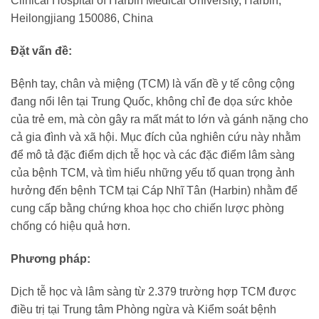
Clinical Hospital of Harbin Medical University, Harbin,
Heilongjiang 150086, China
Đặt vấn đề:
Bệnh tay, chân và miệng (TCM) là vấn đề y tế công cộng
đang nổi lên tại Trung Quốc, không chỉ đe dọa sức khỏe
của trẻ em, mà còn gây ra mất mát to lớn và gánh nặng cho
cả gia đình và xã hội. Mục đích của nghiên cứu này nhằm
để mô tả đặc điểm dịch tễ học và các đặc điểm lâm sàng
của bệnh TCM, và tìm hiểu những yếu tố quan trọng ảnh
hưởng đến bệnh TCM tại Cáp Nhĩ Tân (Harbin) nhằm để
cung cấp bằng chứng khoa học cho chiến lược phòng
chống có hiệu quả hơn.
Phương pháp:
Dịch tễ học và lâm sàng từ 2.379 trường hợp TCM được
điều trị tại Trung tâm Phòng ngừa và Kiểm soát bệnh