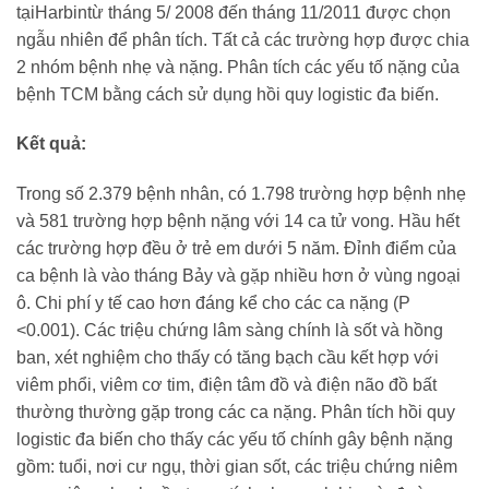
tạiHarbintừ tháng 5/ 2008 đến tháng 11/2011 được chọn
ngẫu nhiên để phân tích. Tất cả các trường hợp được chia
2 nhóm bệnh nhẹ và nặng. Phân tích các yếu tố nặng của
bệnh TCM bằng cách sử dụng hồi quy logistic đa biến.
Kết quả:
Trong số 2.379 bệnh nhân, có 1.798 trường hợp bệnh nhẹ
và 581 trường hợp bệnh nặng với 14 ca tử vong. Hầu hết
các trường hợp đều ở trẻ em dưới 5 năm. Đỉnh điểm của
ca bệnh là vào tháng Bảy và gặp nhiều hơn ở vùng ngoại
ô. Chi phí y tế cao hơn đáng kể cho các ca nặng (P
<0.001). Các triệu chứng lâm sàng chính là sốt và hồng
ban, xét nghiệm cho thấy có tăng bạch cầu kết hợp với
viêm phổi, viêm cơ tim, điện tâm đồ và điện não đồ bất
thường thường gặp trong các ca nặng. Phân tích hồi quy
logistic đa biến cho thấy các yếu tố chính gây bệnh nặng
gồm: tuổi, nơi cư ngụ, thời gian sốt, các triệu chứng niêm