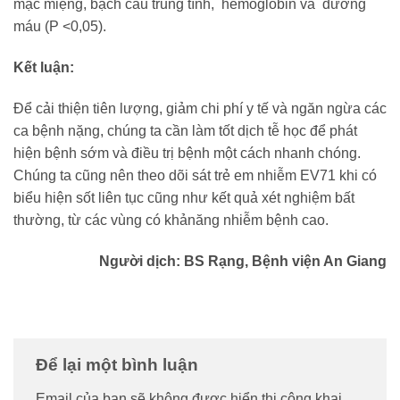
mạc miệng, bạch cầu trung tính, hemoglobin và đường
máu (P <0,05).
Kết luận:
Để cải thiện tiên lượng, giảm chi phí y tế và ngăn ngừa các
ca bệnh nặng, chúng ta cần làm tốt dịch tễ học để phát
hiện bệnh sớm và điều trị bệnh một cách nhanh chóng.
Chúng ta cũng nên theo dõi sát trẻ em nhiễm EV71 khi có
biểu hiện sốt liên tục cũng như kết quả xét nghiệm bất
thường, từ các vùng có khảnăng nhiễm bệnh cao.
Người dịch: BS Rạng, Bệnh viện An Giang
Để lại một bình luận
Email của bạn sẽ không được hiển thị công khai.