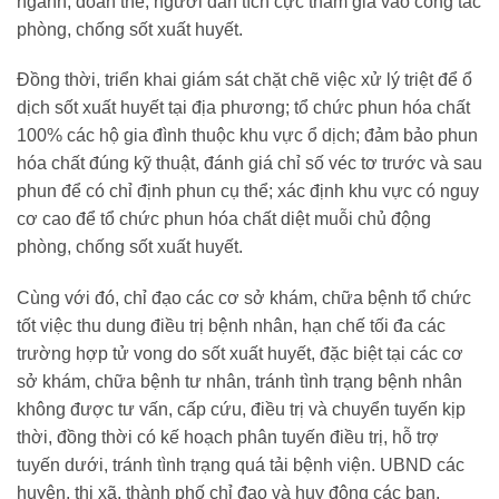
ngành, đoàn thể, người dân tích cực tham gia vào công tác
phòng, chống sốt xuất huyết.
Đồng thời, triển khai giám sát chặt chẽ việc xử lý triệt để ổ
dịch sốt xuất huyết tại địa phương; tổ chức phun hóa chất
100% các hộ gia đình thuộc khu vực ổ dịch; đảm bảo phun
hóa chất đúng kỹ thuật, đánh giá chỉ số véc tơ trước và sau
phun để có chỉ định phun cụ thể; xác định khu vực có nguy
cơ cao để tổ chức phun hóa chất diệt muỗi chủ động
phòng, chống sốt xuất huyết.
Cùng với đó, chỉ đạo các cơ sở khám, chữa bệnh tổ chức
tốt việc thu dung điều trị bệnh nhân, hạn chế tối đa các
trường hợp tử vong do sốt xuất huyết, đặc biệt tại các cơ
sở khám, chữa bệnh tư nhân, tránh tình trạng bệnh nhân
không được tư vấn, cấp cứu, điều trị và chuyển tuyến kịp
thời, đồng thời có kế hoạch phân tuyến điều trị, hỗ trợ
tuyến dưới, tránh tình trạng quá tải bệnh viện. UBND các
huyện, thị xã, thành phố chỉ đạo và huy động các ban,