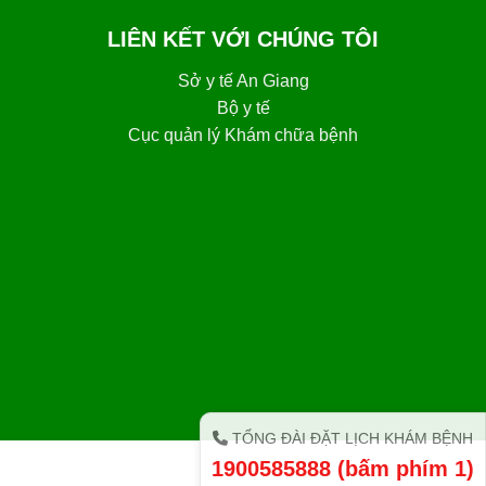
LIÊN KẾT VỚI CHÚNG TÔI
Sở y tế An Giang
Bộ y tế
Cục quản lý Khám chữa bệnh
TỔNG ĐÀI ĐẶT LỊCH KHÁM BỆNH
1900585888 (bấm phím 1)