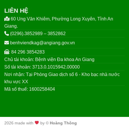
LIÊN HỆ
60 Ung Văn Khiêm, Phường Long Xuyên, Tỉnh An
Giang.
(0296).3852989 – 3852862
benhviendkag@angiang.gov.vn
: 84 296 3854283
Chủ tài khoản: Bệnh viện Đa khoa An Giang
Số tài khoản: 3713.0.1015942.00000
Nơi nhận: Tại Phòng Giao dịch số 6 - Kho bạc nhà nước
khu vực XX
Mã số thuế: 1600258404
2026 made with
by ©
Hoàng Thông