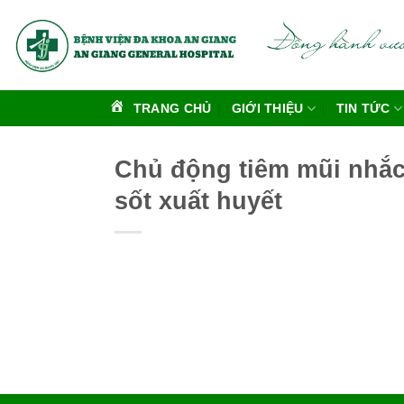
Bỏ
qua
nội
dung
TRANG CHỦ
GIỚI THIỆU
TIN TỨC
Chủ động tiêm mũi nhắc 
sốt xuất huyết