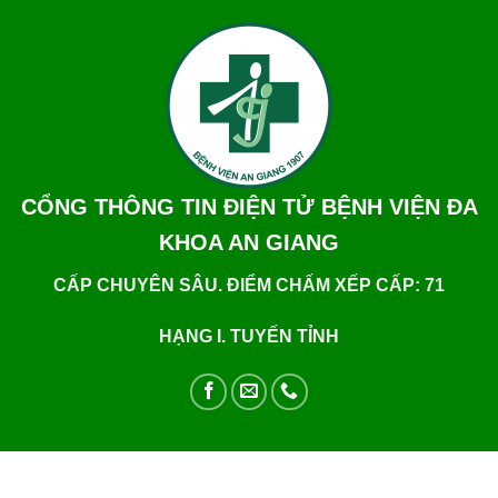
CỔNG THÔNG TIN ĐIỆN TỬ BỆNH VIỆN ĐA
KHOA AN GIANG
CẤP CHUYÊN SÂU. ĐIỂM CHẤM XẾP CẤP: 71
HẠNG I. TUYẾN TỈNH