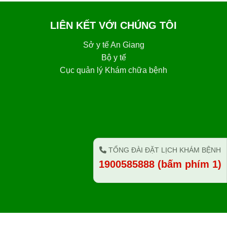
LIÊN KẾT VỚI CHÚNG TÔI
Sở y tế An Giang
Bộ y tế
Cục quản lý Khám chữa bệnh
TỔNG ĐÀI ĐẶT LỊCH KHÁM BỆNH
1900585888 (bấm phím 1)