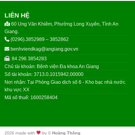
LIÊN HỆ
60 Ung Văn Khiêm, Phường Long Xuyên, Tỉnh An
Giang.
(0296).3852989 – 3852862
benhviendkag@angiang.gov.vn
: 84 296 3854283
Chủ tài khoản: Bệnh viện Đa khoa An Giang
Số tài khoản: 3713.0.1015942.00000
Nơi nhận: Tại Phòng Giao dịch số 6 - Kho bạc nhà nước
khu vực XX
Mã số thuế: 1600258404
2026 made with
by ©
Hoàng Thông