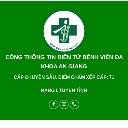
CỔNG THÔNG TIN ĐIỆN TỬ BỆNH VIỆN ĐA
KHOA AN GIANG
CẤP CHUYÊN SÂU. ĐIỂM CHẤM XẾP CẤP: 71
HẠNG I. TUYẾN TỈNH