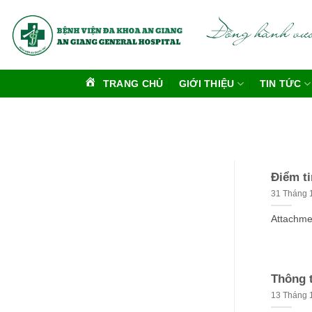
Bỏ
qua
nội
dung
TRANG CHỦ
GIỚI THIỆU
TIN TỨC
Điểm t
31 Tháng 
Attachme
Thông 
13 Tháng 