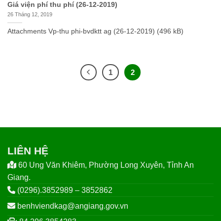
Giá viện phí thu phí (26-12-2019)
26 Tháng 12, 2019
Attachments Vp-thu phi-bvdktt ag (26-12-2019) (496 kB)
1
2
LIÊN HỆ
60 Ung Văn Khiêm, Phường Long Xuyên, Tỉnh An
Giang.
(0296).3852989 – 3852862
benhviendkag@angiang.gov.vn