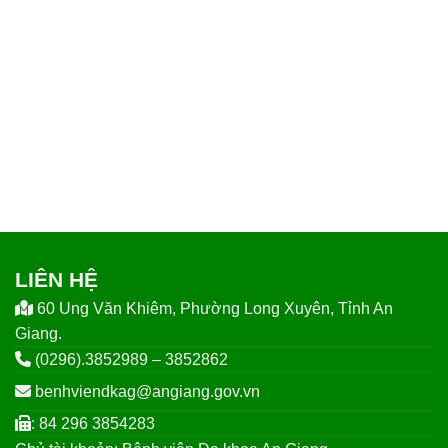
LIÊN HỆ
60 Ung Văn Khiêm, Phường Long Xuyên, Tỉnh An
Giang.
(0296).3852989 – 3852862
benhviendkag@angiang.gov.vn
: 84 296 3854283