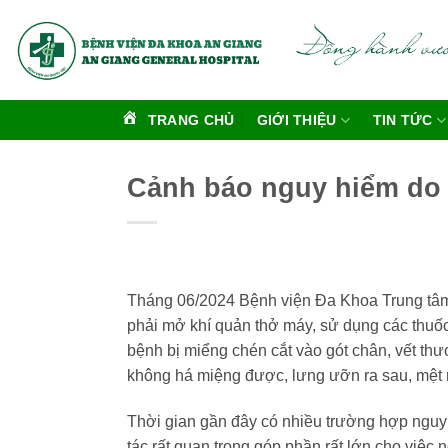
Bỏ
qua
nội
dung
TRANG CHỦ
GIỚI THIỆU
TIN TỨC
Cảnh báo nguy hiểm do
Tháng 06/2024 Bệnh viện Đa Khoa Trung tâm 
phải mở khí quản thở máy, sử dụng các thuốc
bệnh bị miểng chén cắt vào gót chân, vết t
không há miệng được, lưng ưỡn ra sau, mệt 
Thời gian gần đây có nhiều trường hợp nguy
tác rất quan trọng góp phần rất lớn cho việc