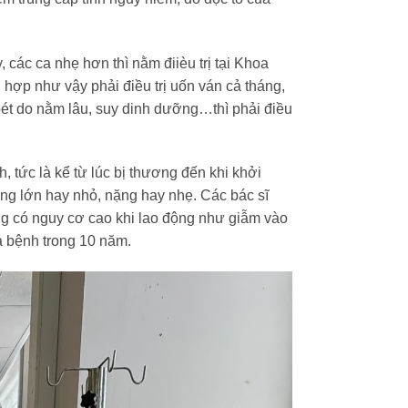
các ca nhẹ hơn thì nằm điièu trị tại Khoa
hợp như vậy phải điều trị uốn ván cả tháng,
oét do nằm lâu, suy dinh dưỡng…thì phải điều
 tức là kể từ lúc bị thương đến khi khởi
ơng lớn hay nhỏ, nặng hay nhẹ. Các bác sĩ
ng có nguy cơ cao khi lao động như giẫm vào
ừa bệnh trong 10 năm.