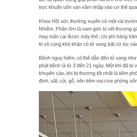
trực khuẩn uốn ván xâm nhập vào cơ thể qua
Khoa Hồi sức thường xuyên có một vài trường 
Nhiễm. Phần lớn là nam giới bị vết thương g
may mắn cai được máy thở, chi phí hàng trăm
trị vô cùng khó khăn có tử vong bất cứ lúc nà
Bệnh nguy hiểm, có thể dẫn đến tử vong nhưn
phát bệnh là từ 3 đến 21 ngày. Một khi đã bị
khuyến cáo, khi bị thương tốt nhất là tiêm 
đinh, sắt, củi, gỗ, nên tiêm vaccine phòng uố