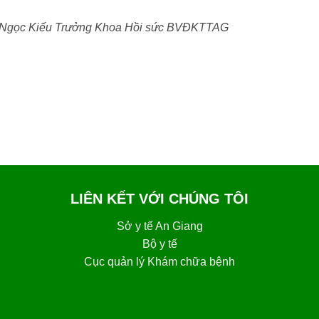
 Ngọc Kiếu Trưởng Khoa Hồi sức BVĐKTTAG
LIÊN KẾT VỚI CHÚNG TÔI
Sở y tế An Giang
Bộ y tế
Cục quản lý Khám chữa bệnh