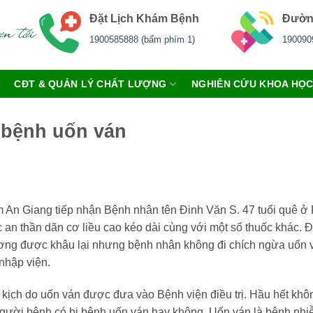
Đặt Lịch Khám Bệnh
Đườn
1900585888 (bấm phím 1)
190090
CĐT & QUẢN LÝ CHẤT LƯỢNG
NGHIÊN CỨU KHOA HỌ
 bệnh uốn ván
An Giang tiếp nhận Bệnh nhân tên Đinh Văn S. 47 tuổi quê ở 
 an thần dãn cơ liều cao kéo dài cùng với một số thuốc khác. 
hương được khâu lại nhưng bệnh nhân không đi chích ngừa uốn 
nhập viện.
 kịch do uốn ván được đưa vào Bệnh viện điều trị. Hầu hết khô
 người bệnh có bị bệnh uốn ván hay không. Uốn ván là bệnh nhiễ