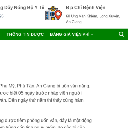
g Dây Nóng Bộ Y Tế
Địa Chỉ Bệnh Viện
95
60 Ung Văn Khiêm, Long Xuyên,
An Giang
C
THÔNG TIN DƯỢC
BẢNG GIÁ VIỆN PHÍ
Phú Mỹ, Phú Tân, An Giang bị uốn ván nặng,
Được biết 05 ngày trước nhập viện người
ván. Đến ngày thứ năm thì thấy cứng hàm,
ng được tiêm phòng uốn ván, đây là một động
m trùng cấp tính nguy hiểm, do độc tố của