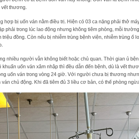
 vết thương.
hợp bị uốn ván nằm điều trị. Hiện có 03 ca nặng phải thở máy, 
ặp phải trong lúc lao động nhưng không tiêm phòng, mỗi trường 
 triệu đồng. Còn nếu bị nhiễm trùng bệnh viện, nhiễm trùng ổ l
o.
g nhiều người vẫn không biết hoặc chủ quan. Thời gian ủ bệnh,
 vi khuẩn uốn ván xâm nhập thì đều dẫn đến bệnh, dù là vết thư
phòng uốn ván trong vòng 24 giờ. Với người chưa bị thương như
n ván chủ động. Khi đã tiêm đủ 3 liều cơ bản, có thể phòng ng