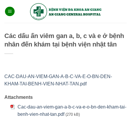
Bỏ
qua
nội
dung
Các dấu ấn viêm gan a, b, c và e ở bệnh
nhân đến khám tại bệnh viện nhật tân
CAC-DAU-AN-VIEM-GAN-A-B-C-VA-E-O-BN-DEN-
KHAM-TAI-BENH-VIEN-NHAT-TAN.pdf
Attachments
Cac-dau-an-viem-gan-a-b-c-va-e-o-bn-den-kham-tai-
benh-vien-nhat-tan.pdf
(270 kB)