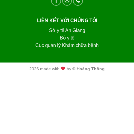
CỔNG THÔNG TIN ĐIỆN TỬ BỆNH VIỆN ĐA KHOA AN
GIANG
CẤP CHUYÊN SÂU. ĐIỂM CHẤM XẾP CẤP: 71
HẠNG I. TUYẾN TỈNH
LIÊN KẾT VỚI CHÚNG TÔI
Sở y tế An Giang