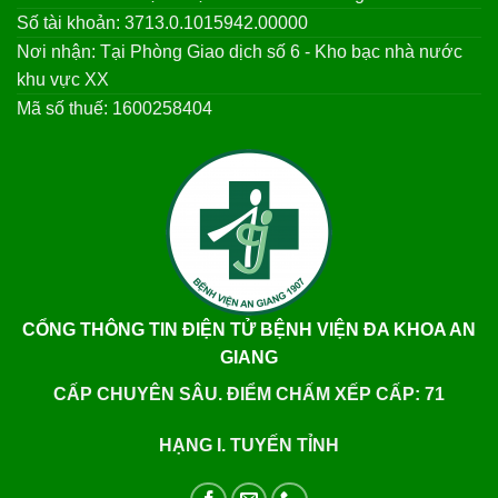
LIÊN HỆ
60 Ung Văn Khiêm, Phường Long Xuyên, Tỉnh An
Giang.
(0296).3852989 – 3852862
benhviendkag@angiang.gov.vn
: 84 296 3854283
Chủ tài khoản: Bệnh viện Đa khoa An Giang
Số tài khoản: 3713.0.1015942.00000
Nơi nhận: Tại Phòng Giao dịch số 6 - Kho bạc nhà nước
khu vực XX
Mã số thuế: 1600258404