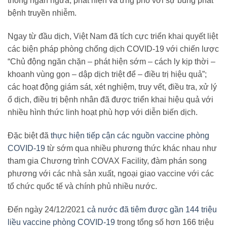
thống ngăn ngừa, phát hiện và ứng phó với sự bùng phát
bệnh truyền nhiễm.
Ngay từ đầu dịch, Việt Nam đã tích cực triển khai quyết liệt
các biện pháp phòng chống dịch COVID-19 với chiến lược
“Chủ động ngăn chặn – phát hiện sớm – cách ly kịp thời –
khoanh vùng gọn – dập dịch triệt để – điều trị hiệu quả”;
các hoạt động giám sát, xét nghiệm, truy vết, điều tra, xử lý
ổ dịch, điều trị bệnh nhân đã được triển khai hiệu quả với
nhiều hình thức linh hoạt phù hợp với diễn biến dịch.
Đặc biệt đã
thực hiện tiếp cận các nguồn vaccine phòng
COVID-19
từ sớm qua nhiều phương thức khác nhau như
tham gia Chương trình COVAX Facility, đàm phán song
phương với các nhà sản xuất, ngoại giao vaccine với các
tổ chức quốc tế và chính phủ nhiều nước.
Đến ngày 24/12/2021
cả nước đã tiêm được gần 144 triệu
liều vaccine phòng COVID-19
trong tổng số hơn 166 triệu