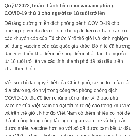
Quý I/ 2022, hoàn thành tiêm mũi vaccine phòng
COVID-19 thứ 3 cho người từ 18 tuổi trở lên
Để tăng cường miễn dịch phòng bệnh COVID-19 cho
những người đã được tiêm chủng đủ liều cơ bản, căn cứ
các khuyến cáo của Tổ chức Y tế thế giới và kinh nghiệm
sử dụng vaccine của các quốc gia khác, Bộ Y tế đã hướng
dẫn việc triển khai tiêm bổ sung, tiêm nhắc lại cho người
từ 18 tuổi trở lên và các tỉnh, thành phố đã bắt đầu triển
khai thực hiện.
Với sự chỉ đạo quyết liệt của Chính phủ, sự nỗ lực của các
địa phương, đơn vị trong công tác phòng chống dịch
COVID-19, tốc độ tiêm chủng cũng như tỷ lệ bao phủ
vaccine của Việt Nam đã đạt tới mức độ cao trong khu vực
và trên thế giới. Nhờ đó Việt Nam có thêm nhiều cơ hội để
thành công trong công tác ngoại giao vaccine và tiếp cận
được nhiều vaccine hơn so với số đã được cam kết từ đầu
năm 2021. Đây là kết quả rất quan trọng trong công tác bảo