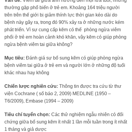
Vấn đề:
Viêm tai giữa ảnh hưởng đến mọi lứa tuổi, nhưng
thường gặp phổ biến ở trẻ em. Khoảng 164 triệu người
trên trên thế giới bị giảm thính lực thời gian kéo dài do
bệnh này gây ra, trong đó 90% xảy ra ở những nước kém
phát triển. Vì sự cung cấp kẽm có thể phòng ngừa viêm
phổi ở trẻ em hoàn cảnh khó khăn, vậy kẽm có giúp phòng
ngừa bệnh viêm tai giữa không?
Mục tiêu:
Đánh giá sự bổ sung kẽm có giúp phòng ngừa
bệnh viêm tai giữa ở trẻ em và người lớn ở những độ tuổi
khác nhau hay không
Chiến lược nghiên cứu:
Thông tin được tra cứu từ thư
viện Cochrane ( số báo 2, 2009) MEDLINE (1950 –
T6/2009), Embase (1994 – 2009)
Tiêu chí tuyển chọn:
Các thử nghiệm ngẫu nhiên có đối
chứng giữa bổ sung kẽm ít nhất 1 lần mỗi tuần trong ít nhất
1 tháng và giả dược