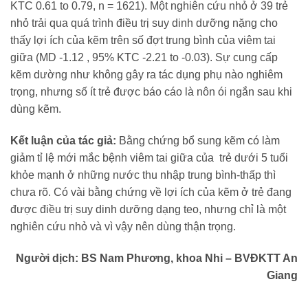
KTC 0.61 to 0.79, n = 1621). Một nghiên cứu nhỏ ở 39 trẻ
nhỏ trải qua quá trình điều trị suy dinh dưỡng nặng cho
thấy lợi ích của kẽm trên số đợt trung bình của viêm tai
giữa (MD -1.12 , 95% KTC -2.21 to -0.03). Sự cung cấp
kẽm dường như không gây ra tác dụng phụ nào nghiêm
trọng, nhưng số ít trẻ được báo cáo là nôn ói ngắn sau khi
dùng kẽm.
Kết luận của tác giả:
Bằng chứng bổ sung kẽm có làm
giảm tỉ lệ mới mắc bệnh viêm tai giữa của trẻ dưới 5 tuổi
khỏe mạnh ở những nước thu nhập trung bình-thấp thì
chưa rõ. Có vài bằng chứng về lợi ích của kẽm ở trẻ đang
được điều trị suy dinh dưỡng dạng teo, nhưng chỉ là một
nghiên cứu nhỏ và vì vậy nên dùng thận trọng.
Người dịch: BS Nam Phương, khoa Nhi – BVĐKTT An
Giang