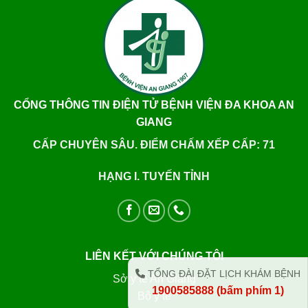
CỔNG THÔNG TIN ĐIỆN TỬ BỆNH VIỆN ĐA KHOA AN
GIANG
CẤP CHUYÊN SÂU. ĐIỂM CHẤM XẾP CẤP: 71
HẠNG I. TUYẾN TỈNH
LIÊN KẾT VỚI CHÚNG TÔI
TỔNG ĐÀI ĐẶT LỊCH KHÁM BỆNH
Sở y tế An Giang
1900585888 (bấm phím 1)
Bộ y tế