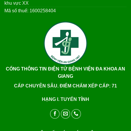
khu vực XX
Mã số thuế: 1600258404
CỔNG THÔNG TIN ĐIỆN TỬ BỆNH VIỆN ĐA KHOA AN
GIANG
CẤP CHUYÊN SÂU. ĐIỂM CHẤM XẾP CẤP: 71
HẠNG I. TUYẾN TỈNH