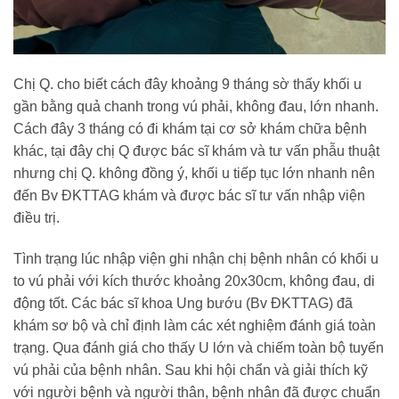
Chị Q. cho biết cách đây khoảng 9 tháng sờ thấy khối u
gần bằng quả chanh trong vú phải, không đau, lớn nhanh.
Cách đây 3 tháng có đi khám tại cơ sở khám chữa bệnh
khác, tại đây chị Q được bác sĩ khám và tư vấn phẫu thuật
nhưng chị Q. không đồng ý, khối u tiếp tục lớn nhanh nên
đến Bv ĐKTTAG khám và được bác sĩ tư vấn nhập viện
điều trị.
Tình trạng lúc nhập viện ghi nhận chị bệnh nhân có khối u
to vú phải với kích thước khoảng 20x30cm, không đau, di
động tốt. Các bác sĩ khoa Ung bướu (Bv ĐKTTAG) đã
khám sơ bộ và chỉ định làm các xét nghiệm đánh giá toàn
trạng. Qua đánh giá cho thấy U lớn và chiếm toàn bộ tuyến
vú phải của bệnh nhân. Sau khi hội chẩn và giải thích kỹ
với người bệnh và người thân, bệnh nhân đã được chuẩn