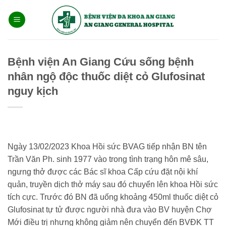
Bỏ
qua
nội
dung
Bệnh viện An Giang Cứu sống bệnh
nhân ngộ độc thuốc diệt cỏ Glufosinat
nguy kịch
Ngày 13/02/2023 Khoa Hồi sức BVAG tiếp nhận BN tên
Trần Văn Ph. sinh 1977 vào trong tình trạng hôn mê sâu,
ngưng thở được các Bác sĩ khoa Cấp cứu đặt nội khí
quản, truyền dịch thở máy sau đó chuyển lên khoa Hồi sức
tích cực. Trước đó BN đã uống khoảng 450ml thuốc diệt cỏ
Glufosinat tự tử được người nhà đưa vào BV huyện Chợ
Mới điều trị nhưng không giảm nên chuyển đến BVĐK TT