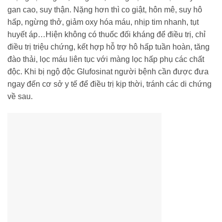
gan cao, suy thận. Nặng hơn thì co giật, hôn mê, suy hô
hấp, ngừng thở, giảm oxy hóa máu, nhịp tim nhanh, tụt
huyết áp…Hiện không có thuốc đối kháng để điều trị, chỉ
điều trị triệu chứng, kết hợp hỗ trợ hô hấp tuần hoàn, tăng
đào thải, lọc máu liên tục với màng lọc hấp phụ các chất
độc. Khi bị ngộ độc Glufosinat người bệnh cần được đưa
ngay đến cơ sở y tế để điều trị kịp thời, tránh các di chứng
về sau.