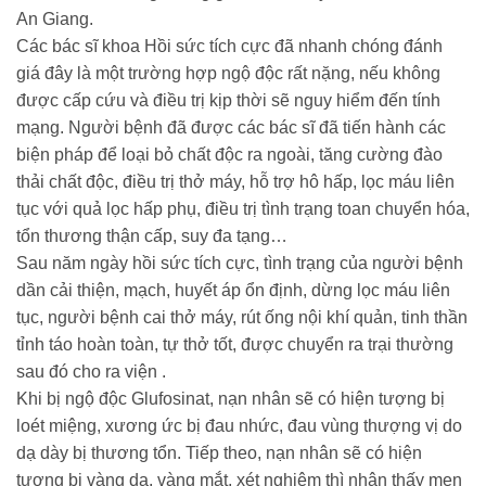
An Giang.
Các bác sĩ khoa Hồi sức tích cực đã nhanh chóng đánh
giá đây là một trường hợp ngộ độc rất nặng, nếu không
được cấp cứu và điều trị kịp thời sẽ nguy hiểm đến tính
mạng. Người bệnh đã được các bác sĩ đã tiến hành các
biện pháp để loại bỏ chất độc ra ngoài, tăng cường đào
thải chất độc, điều trị thở máy, hỗ trợ hô hấp, lọc máu liên
tục với quả lọc hấp phụ, điều trị tình trạng toan chuyển hóa,
tổn thương thận cấp, suy đa tạng…
Sau năm ngày hồi sức tích cực, tình trạng của người bệnh
dần cải thiện, mạch, huyết áp ổn định, dừng lọc máu liên
tục, người bệnh cai thở máy, rút ống nội khí quản, tinh thần
tỉnh táo hoàn toàn, tự thở tốt, được chuyển ra trại thường
sau đó cho ra viện .
Khi bị ngộ độc Glufosinat, nạn nhân sẽ có hiện tượng bị
loét miệng, xương ức bị đau nhức, đau vùng thượng vị do
dạ dày bị thương tổn. Tiếp theo, nạn nhân sẽ có hiện
tượng bị vàng da, vàng mắt, xét nghiệm thì nhận thấy men