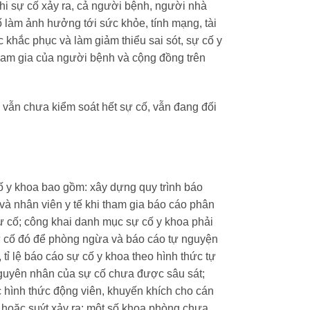
Khi sự cố xảy ra, cả người bệnh, người nhà
 làm ảnh hưởng tới sức khỏe, tính mạng, tài
c khắc phục và làm giảm thiểu sai sót, sự cố y
 tham gia của người bệnh và cộng đồng trên
 vẫn chưa kiểm soát hết sự cố, vẫn đang đối
cố y khoa bao gồm: xây dựng quy trình báo
 và nhân viên y tế khi tham gia báo cáo phân
sự cố; công khai danh mục sự cố y khoa phải
ự cố đó để phòng ngừa và báo cáo tự nguyện
ỉ lệ báo cáo sự cố y khoa theo hình thức tự
 nguyên nhân của sự cố chưa được sâu sát;
ác hình thức động viên, khuyến khích cho cán
a hoặc suýt xảy ra; một số khoa phòng chưa