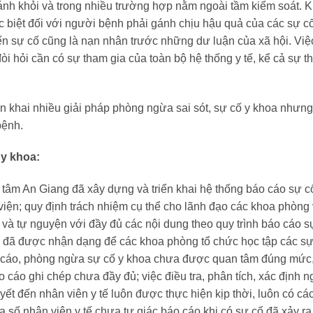
 tránh khỏi và trong nhiều trường hợp nằm ngoài tầm kiểm soát. 
c biệt đối với người bệnh phải gánh chịu hậu quả của các sự cố
đến sự cố cũng là nạn nhân trước những dư luận của xã hội. Việ
đòi hỏi cần có sự tham gia của toàn bộ hệ thống y tế, kể cả sự
ển khai nhiều giải pháp phòng ngừa sai sót, sự cố y khoa nhưng
bệnh.
 y khoa:
g tâm An Giang đã xây dựng và triển khai hệ thống báo cáo sự 
 viện; quy định trách nhiệm cụ thể cho lãnh đạo các khoa phòng
c và tự nguyện với đầy đủ các nội dung theo quy trình báo cáo 
a đã được nhận dạng để các khoa phòng tổ chức học tập các s
o cáo, phòng ngừa sự cố y khoa chưa được quan tâm đúng mức, t
 cáo ghi chép chưa đầy đủ; việc điều tra, phân tích, xác định
uyết đến nhân viên y tế luôn được thực hiện kịp thời, luôn có c
 số nhân viên y tế chưa tự giác báo cáo khi có sự cố đã xảy r