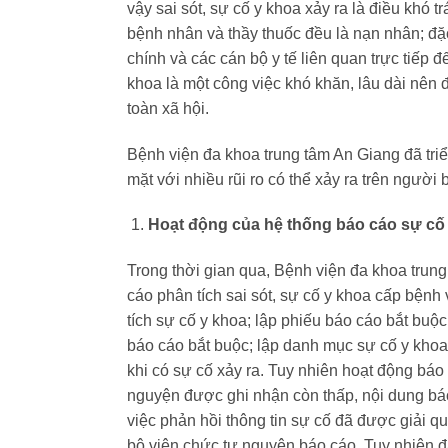
vậy sai sót, sự cố y khoa xảy ra là điều khó
bệnh nhân và thầy thuốc đều là nạn nhân; đặ
chính và các cán bộ y tế liên quan trực tiếp 
khoa là một công việc khó khăn, lâu dài nên 
toàn xã hội.
Bệnh viện đa khoa trung tâm An Giang đã tri
mặt với nhiều rũi ro có thể xảy ra trên người 
Hoạt động của hệ thống báo cáo sự cố
Trong thời gian qua, Bệnh viện đa khoa trun
cáo phân tích sai sót, sự cố y khoa cấp bệnh
tích sự cố y khoa; lập phiếu báo cáo bắt buộ
báo cáo bắt buộc; lập danh mục sự cố y kho
khi có sự cố xảy ra. Tuy nhiên hoạt động bá
nguyện được ghi nhận còn thấp, nội dung báo
việc phản hồi thông tin sự cố đã được giải q
bộ viên chức tự nguyện báo cáo. Tuy nhiên đa