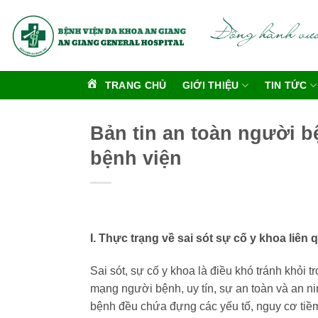
Bỏ
qua
nội
dung
TRANG CHỦ
GIỚI THIỆU
TIN TỨC
Bản tin an toàn người b
bệnh viện
I. Thực trạng về sai sót sự cố y khoa liê
Sai sót, sự cố y khoa là điều khó tránh khỏi 
mạng người bệnh, uy tín, sự an toàn và an n
bệnh đều chứa đựng các yếu tố, nguy cơ tiềm