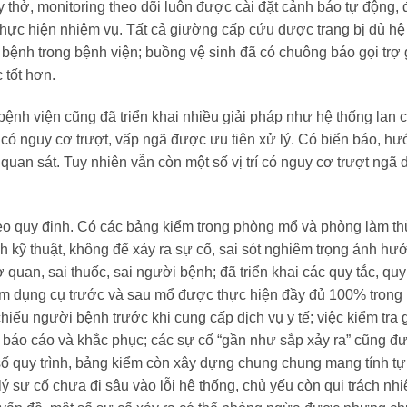
y thở, monitoring theo dõi luôn được cài đặt cảnh báo tự động
 thực hiện nhiệm vụ. Tất cả giường cấp cứu được trang bị đủ hệ
 bệnh trong bệnh viện; buồng vệ sinh đã có chuông báo gọi trợ g
 tốt hơn.
nh viện cũng đã triển khai nhiều giải pháp như hệ thống lan 
rí có nguy cơ trượt, vấp ngã được ưu tiên xử lý. Có biển báo, 
 quan sát. Tuy nhiên vẫn còn một số vị trí có nguy cơ trượt ngã
heo quy định. Có các bảng kiểm trong phòng mổ và phòng làm thủ 
ình kỹ thuật, không để xảy ra sự cố, sai sót nghiêm trọng ảnh 
ơ quan, sai thuốc, sai người bệnh; đã triển khai các quy tắc, q
ểm dụng cụ trước và sau mổ được thực hiện đầy đủ 100% trong
chiếu người bệnh trước khi cung cấp dịch vụ y tế; việc kiểm tr
ế báo cáo và khắc phục; các sự cố “gần như sắp xảy ra” cũng đư
số quy trình, bảng kiểm còn xây dựng chung chung mang tính tự 
lý sự cố chưa đi sâu vào lỗi hệ thống, chủ yếu còn qui trách n