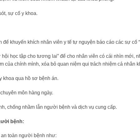
sót, sự cố y khoa.
để khuyến khích nhân viên y tế tự nguyện báo cáo các sự cố “s
 hội học tập cho tương lai” để cho nhân viên có cái nhìn mới, 
m của chính mình, xóa bỏ quan niệm qui trách nhiệm cá nhân khi
 y khoa qua hồ sơ bệnh án.
g chuyên môn hàng ngày.
nh, chống nhầm lẫn người bệnh và dịch vụ cung cấp.
gười bệnh:
về an toàn người bệnh như: