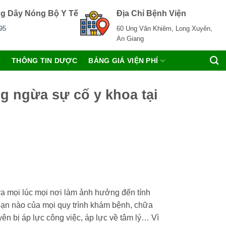
g Dây Nóng Bộ Y Tế
Địa Chỉ Bệnh Viện
95
60 Ung Văn Khiêm, Long Xuyên,
An Giang
C
THÔNG TIN DƯỢC
BẢNG GIÁ VIỆN PHÍ
g ngừa sự cố y khoa tại
y ra mọi lúc mọi nơi làm ảnh hưởng đến tính
đoạn nào của mọi quy trình khám bệnh, chữa
n bị áp lực công việc, áp lực về tâm lý… Vì