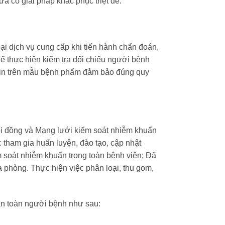
a có giải pháp khắc phục triệt để.
ại dịch vụ cung cấp khi tiến hành chẩn đoán,
để thực hiện kiểm tra đối chiếu người bệnh
g tin trên mẫu bệnh phẩm đảm bảo đúng quy
ội đồng và Mạng lưới kiểm soát nhiễm khuẩn
 tham gia huấn luyện, đào tạo, cập nhật
 soát nhiễm khuẩn trong toàn bệnh viện; Đã
a phòng. Thực hiện việc phân loại, thu gom,
 an toàn người bệnh như sau: