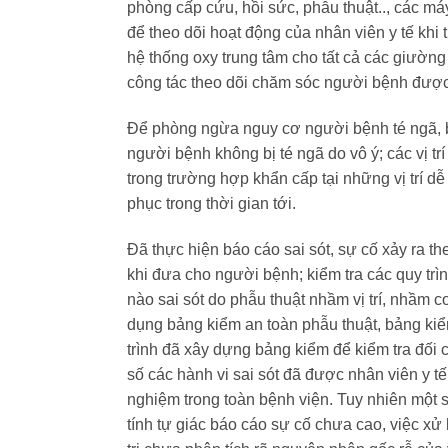
phòng cấp cứu, hồi sức, phẫu thuật.., các má
để theo dõi hoạt động của nhân viên y tế khi
hệ thống oxy trung tâm cho tất cả các giường
công tác theo dõi chăm sóc người bệnh được
Để phòng ngừa nguy cơ người bệnh té ngã, bệ
người bệnh không bị té ngã do vô ý; các vị t
trong trường hợp khẩn cấp tại những vị trí dễ
phục trong thời gian tới.
Đã thực hiện báo cáo sai sót, sự cố xảy ra t
khi đưa cho người bệnh; kiểm tra các quy tr
nào sai sót do phẫu thuật nhầm vị trí, nhầm c
dụng bảng kiểm an toàn phẫu thuật, bảng ki
trình đã xây dựng bảng kiểm để kiểm tra đối 
số các hành vi sai sót đã được nhân viên y t
nghiệm trong toàn bệnh viện. Tuy nhiên một 
tính tự giác báo cáo sự cố chưa cao, việc xử 