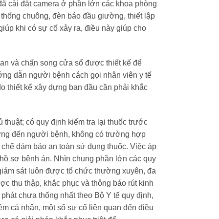
, đã cài đặt camera ở phần lớn các khoa phòng
 thống chuông, đèn báo đầu giường, thiết lập
iúp khi có sự cố xảy ra, điều này giúp cho
can và chấn song cửa sổ được thiết kế để
hướng dẫn người bệnh cách gọi nhân viên y tế
 do thiết kế xây dựng ban đầu cần phải khắc
thuật; có quy định kiểm tra lại thuốc trước
hưởng đến người bệnh, không có trường hợp
uy chế đảm bảo an toàn sử dụng thuốc. Việc áp
 hồ sơ bệnh án. Nhìn chung phần lớn các quy
a giám sát luôn được tổ chức thường xuyên, đa
ợc thu thập, khắc phục và thông báo rút kinh
phát chưa thống nhất theo Bộ Y tế quy định,
hiệm cá nhân, một số sự cố liên quan đến điều