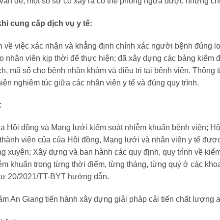
 vấn đề, một số sự cố xảy ra có thể phòng ngừa được nhưng chư
i cung cấp dịch vụ y tế:
ình về việc xác nhận và khẳng định chính xác người bệnh đúng lo
cho nhân viên kịp thời để thực hiện; đã xây dựng các bảng kiểm 
vạch, mã số cho bệnh nhân khám và điều trị tại bệnh viện. Thôn
ện nghiêm túc giữa các nhân viên y tế và đúng quy trình.
:
ủa Hội đồng và Mạng lưới kiểm soát nhiễm khuẩn bệnh viện; H
hành viên của của Hội đồng, Mạng lưới và nhân viên y tế được
 xuyên; Xây dựng và ban hành các quy định, quy trình về kiểm
iễm khuẩn trong từng thời điểm, từng tháng, từng quý ở các kho
ng tư 20/2021/TT-BYT hướng dẫn.
tâm An Giang tiến hành xây dựng giải pháp cải tiến chất lượng