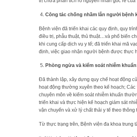
trị chưa phân tích rõ nguyên nhân gốc rễ của
Công tác chống nhầm lẫn người bệnh kh
Bệnh viện đã triển khai các quy định, quy tr
điều trị, phẫu thuật, thủ thuật…và phổ biến 
khi cung cấp dịch vụ y tế; đã triển khai mã 
định, việc giao nhận người bệnh được thực hi
Phòng ngừa và kiểm soát nhiễm khuẩn
Đã thành lập, xây dựng quy chế hoạt động c
hoạt động thường xuyên theo kế hoạch; Các t
chuyên môn về kiểm soát nhiễm khuẩn thường
triển khai và thực hiện kế hoạch giám sát nh
vận chuyển và xử lý chất thải y tế theo thô
Từ thực trạng trên, Bệnh viện đa khoa trung 