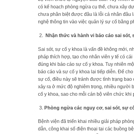
có kế hoạch phòng ngừa cụ thể, chưa xây dựng
chưa phân biệt được đâu là lỗi cá nhân đâu 
nghệ thông tin vào việc quản lý sự cố bằng p
Nhận thức và hành vi báo cáo sai sót, 
Sai sót, sự cố y khoa là vấn đề không mới, n
pháp thích hợp, tạo cho nhân viên y tế có cá
đúng khi báo cáo sự cố y khoa. Tuy nhiên một
báo cáo và sự cố y khoa lại tiếp diễn. Để c
sự cố, điều này sẽ tránh được tình trạng bao 
xảy ra ở mức độ nghiêm trọng, nhiều người bi
cố y khoa, sao cho mỗi cán bộ viên chức khi p
Phòng ngừa các nguy cơ, sai sót, sự c
Bệnh viện đã triển khai nhiều giải pháp ph
dẫn, công khai số điện thoại tại các buồng b