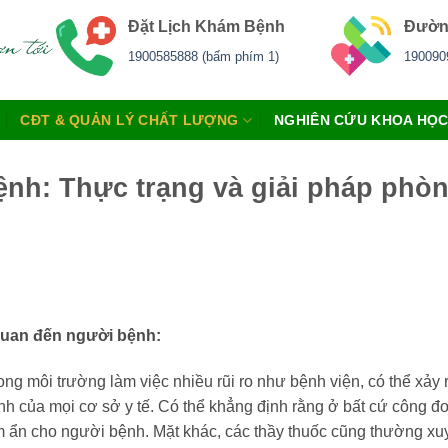
Đặt Lịch Khám Bệnh
Đườn
1900585888 (bấm phím 1)
190090
CĐT & QUẢN LÝ CHẤT LƯỢNG
NGHIÊN CỨU KHOA HỌ
ệnh: Thực trạng và giải pháp phòn
n quan đến người bệnh:
trong môi trường làm việc nhiều rũi ro như bệnh viện, có thể xả
inh của mọi cơ sở y tế. Có thể khẳng định rằng ở bất cứ công 
 ẩn cho người bệnh. Mặt khác, các thầy thuốc cũng thường xuyê