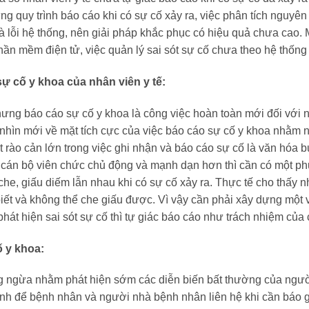
 quy trình báo cáo khi có sự cố xảy ra, việc phân tích nguyên
là lỗi hệ thống, nên giải pháp khắc phục có hiệu quả chưa cao
hần mềm điện tử, việc quản lý sai sót sự cố chưa theo hệ thống 
sự cố y khoa của nhân viên y tế:
hưng báo cáo sự cố y khoa là công việc hoàn toàn mới đối với nh
i nhìn mới về mặt tích cực của việc báo cáo sự cố y khoa nhằm 
 rào cản lớn trong việc ghi nhận và báo cáo sự cố là văn hóa bu
ho cán bộ viên chức chủ động và mạnh dạn hơn thì cần có một p
che, giấu diếm lẫn nhau khi có sự cố xảy ra. Thực tế cho thấy n
ết và không thể che giấu được. Vì vậy cần phải xây dựng một v
hát hiện sai sót sự cố thì tự giác báo cáo như trách nhiệm của
ố y khoa:
òng ngừa nhằm phát hiện sớm các diễn biến bất thường của ngư
ệnh để bệnh nhân và người nhà bệnh nhân liên hệ khi cần báo gọi