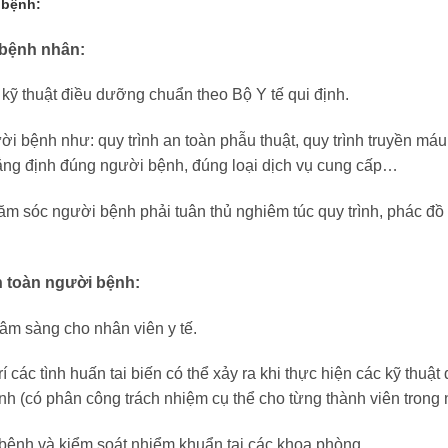
ời bệnh:
 bệnh nhân:
kỹ thuật điều dưỡng chuẩn theo Bộ Y tế qui định.
i bệnh như: quy trình an toàn phẫu thuật, quy trình truyền máu
hẳng định đúng người bệnh, đúng loại dịch vụ cung cấp…
chăm sóc người bệnh phải tuân thủ nghiêm túc quy trình, phác đồ
n toàn người bệnh:
m sàng cho nhân viên y tế.
 các tình huấn tai biến có thể xảy ra khi thực hiện các kỹ thuật
 (có phân công trách nhiệm cụ thể cho từng thành viên trong 
bệnh và kiểm soát nhiểm khuẩn tại các khoa phòng.