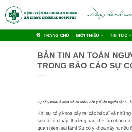
Bỏ
qua
nội
dung
TRANG CHỦ
GIỚI THIỆU
TIN TỨC
BẢN TIN AN TOÀN NGƯ
TRONG BÁO CÁO SỰ C
Sự cố y khoa là điều mà cả nhân viên y tế lẫn người bệnh 
Khi sự cố y khoa xảy ra, các bác sĩ và những
sự cố
còn thấp, thường bao che lẫn nhau do e
quan niệm sai lầm! Sự cố y khoa
xảy ra nếu 