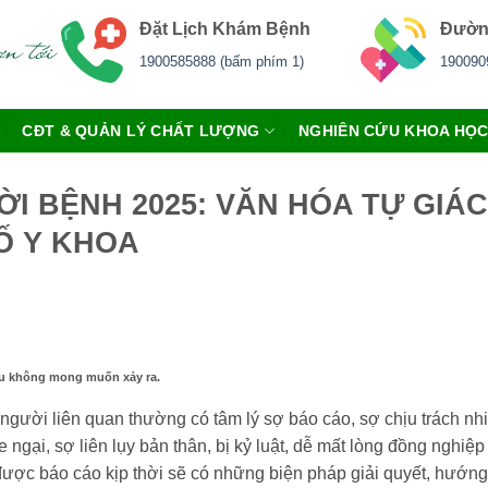
Đặt Lịch Khám Bệnh
Đườn
1900585888 (bấm phím 1)
190090
CĐT & QUẢN LÝ CHẤT LƯỢNG
NGHIÊN CỨU KHOA HỌ
ỜI BỆNH 2025: VĂN HÓA TỰ GIÁ
Ố Y KHOA
đều không mong muốn xảy ra.
 người liên quan thường có tâm lý sợ báo cáo, sợ chịu trách nh
 ngại, sợ liên lụy bản thân, bị kỷ luật, dễ mất lòng đồng nghiệ
được báo cáo kịp thời sẽ có những biện pháp giải quyết, hướng