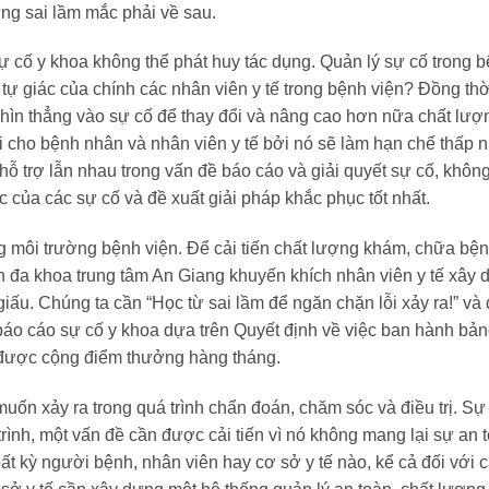
ng sai lầm mắc phải về sau.
sự cố y khoa không thể phát huy tác dụng. Quản lý sự cố trong b
tự giác của chính các nhân viên y tế trong bệnh viện? Đồng th
hìn thẳng vào sự cố để thay đổi và nâng cao hơn nữa chất lượ
i cho bệnh nhân và nhân viên y tế bởi nó sẽ làm hạn chế thấp n
hỗ trợ lẫn nhau trong vấn đề báo cáo và giải quyết sự cố, không
c của các sự cố và đề xuất giải pháp khắc phục t
ốt nhất.
ong môi trường bệnh viện. Để cải tiến chất lượng khám, chữa bện
ện
đa khoa trung tâm An Giang
khuyến khích nhân viên y tế xây
iấu. Chúng ta cần “Học từ sai lầm để ngăn chặn lỗi xảy ra!”
và 
báo c
áo sự cố y khoa dựa trên Quyết định về việc ban hành bản
 được cộng điểm thưởng hàng tháng.
ốn xảy ra trong quá trình chẩn đoán, chăm sóc và điều trị. Sự c
trình, một vấn đề cần được cải tiến vì nó không mang lại sự an
ất k
ỳ người bệnh, nhân viên hay cơ sở y tế nào, kể cả đối với cá