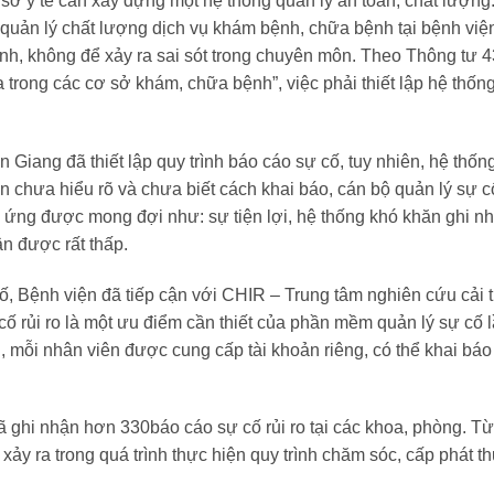
ơ sở y tế cần xây dựng một hệ thống quản lý an toàn, chất lượ
quản lý chất lượng dịch vụ khám bệnh, chữa bệnh tại bệnh viện
bệnh, không để xảy ra sai sót trong chuyên môn. Theo
Thông tư 4
rong các cơ sở khám, chữa bệnh”, việc phải thiết lập hệ thống 
An Giang
đã thiết lập quy trình báo cáo sự cố, tuy nhiên, hệ thốn
ên chưa hiểu rõ và chưa biết cách khai báo, cán bộ quản lý sự 
 ứng được mong đợi như: sự tiện lợi, hệ thống khó khăn ghi n
n được rất thấp.
ố, Bệnh viện đã tiếp cận với CHIR – Trung tâm nghiên cứu cải ti
ố rủi ro là một ưu điểm cần thiết của phần mềm quản lý sự cố lầ
h, mỗi nhân viên được cung cấp tài khoản riêng, có thể khai báo
đã ghi nhận hơn
330
báo cáo sự cố rủi ro tại các khoa, phòng. T
xảy ra trong quá trình thực hiện quy trình chăm sóc, cấp phát th