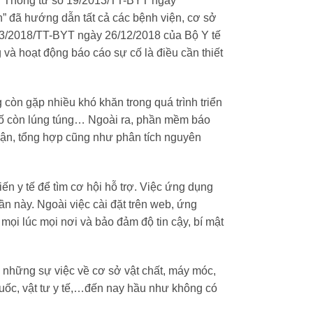
ng. Thông tư số 19/2013/TT-BYT ngày
” đã hướng dẫn tất cả các bệnh viện, cơ sở
3/2018/TT-BYT ngày 26/12/2018 của Bộ Y tế
và hoạt động báo cáo sự cố là điều cần thiết
g còn gặp nhiều khó khăn trong quá trình triển
cố còn lúng túng… N
goài ra, phần mềm báo
hận, tổng hợp cũng như phân tích nguyên
ến y tế để tìm cơ hội hỗ trợ. Việc ứng dụng
n này. Ngoài việc cài đặt trê
n web, ứng
 mọi lúc mọi nơi và bảo đảm độ tin cậy, bí mật
ừ những sự việc về cơ sở vật chất, máy móc,
uốc, vật tư y tế,…
đến nay hầu như không có