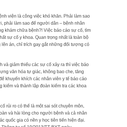
ệnh viện là công việc khó khăn. Phải là
m sao
ời, phải làm sao để người dân – bệnh nhân
ng khám chữa bệnh?! Việc báo cáo sự cố, tìm
hất sự cố y khoa. Quan trọng nhất là toàn bộ
 lên án, chỉ trích gay gắt những đối tượng có
h và giảm thiểu các sự cố xảy ra thì việc báo
 dựng
văn hóa tự giác, không bao che, tăng
để
khuyến khích các nhân viên
y tế báo cáo
g kiểm và thành lập đoàn kiểm tra các khoa
ố rủi ro có thể là một sai sót chuyên môn,
 toàn và hài lòng cho người bệnh và cả nhân
c quốc gia có nền y học tiên tiến hiện đại.