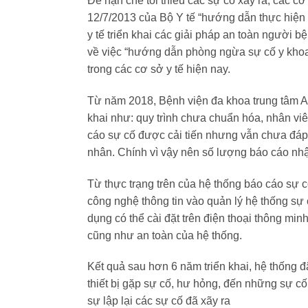
Để hạn chế tối thiểu các sự cố xảy ra, các c
12/7/2013 của Bộ Y tế “hướng dẫn thực hiện 
y tế triển khai các giải pháp an toàn người 
về việc “hướng dẫn phòng ngừa sự cố y khoa t
trong các cơ sở y tế hiện nay.
Từ năm 201
8
, Bệnh viện
đa khoa trung tâm 
khai như: quy trình chưa chuẩn hóa, nhân vi
cáo sự cố được cải tiến nhưng vẫn chưa đáp
nhân. Chính vì vậy nên số lượng báo cáo nhậ
Từ thực trạng trên của hệ thống báo cáo sự c
công nghệ thông tin vào quản lý hệ thống sự c
dụng có thể cài đặt trên điện thoại thông min
cũng như an toàn của hệ thống.
Kết quả sau
hơn
6
năm
triển khai, hệ thống 
thiết bị gặp sự cố, hư hỏng, đến những sự cố 
sự lập lại cá
c sự cố đã xãy ra