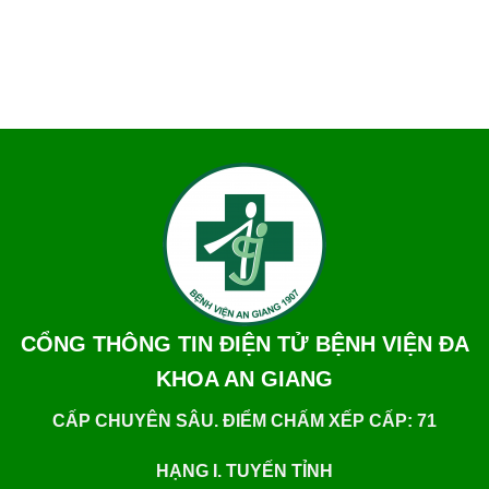
CỔNG THÔNG TIN ĐIỆN TỬ BỆNH VIỆN ĐA
KHOA AN GIANG
CẤP CHUYÊN SÂU. ĐIỂM CHẤM XẾP CẤP: 71
HẠNG I. TUYẾN TỈNH