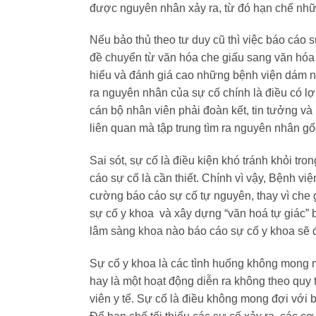
được nguyên nhân xảy ra, từ đó hạn chế nhữ
Nếu bảo thủ theo tư duy cũ thì việc báo cáo 
đề chuyển từ văn hóa che giấu sang văn hóa 
hiểu và đánh giá cao những bệnh
viện dám n
ra nguyên nhân của sự cố chính là điều có lợ
cán bộ nhân viên phải đoàn kết, tin tưởng và 
liên quan mà tập trung tìm ra nguyên nhân gố
Sai sót, sự cố là điều kiện khó tránh khỏi tr
cáo sự cố là cần thiết. Chính vì vậy, Bệnh vi
cường báo cáo sự cố tự nguyên, thay vì che g
sự cố y khoa và xây dựng “văn hoá tự giác” 
lâm sàng khoa nào báo cáo sự cố y khoa sẽ
Sự cố y khoa là các tình huống không mong mu
hay là một h
oạt động diễn ra không theo quy 
viên y tế. Sự cố là điều
không mong đợi với b