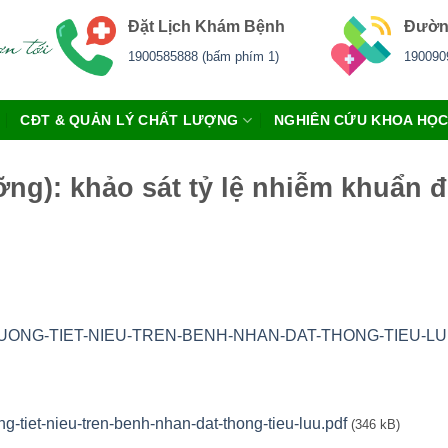
Đặt Lịch Khám Bệnh
Đườn
1900585888 (bấm phím 1)
190090
CĐT & QUẢN LÝ CHẤT LƯỢNG
NGHIÊN CỨU KHOA HỌ
ỡng): khảo sát tỷ lệ nhiễm khuẩn đ
UONG-TIET-NIEU-TREN-BENH-NHAN-DAT-THONG-TIEU-LUU
-tiet-nieu-tren-benh-nhan-dat-thong-tieu-luu.pdf
(346 kB)