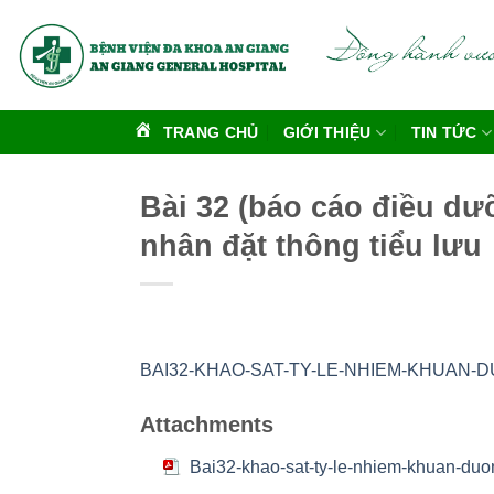
Bỏ
qua
nội
dung
TRANG CHỦ
GIỚI THIỆU
TIN TỨC
Bài 32 (báo cáo điều dư
nhân đặt thông tiểu lưu
BAI32-KHAO-SAT-TY-LE-NHIEM-KHUAN-D
Attachments
Bai32-khao-sat-ty-le-nhiem-khuan-duong