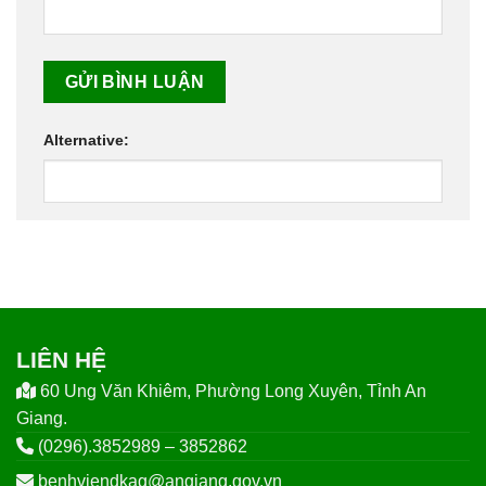
Alternative:
LIÊN HỆ
60 Ung Văn Khiêm, Phường Long Xuyên, Tỉnh An
Giang.
(0296).3852989 – 3852862
benhviendkag@angiang.gov.vn