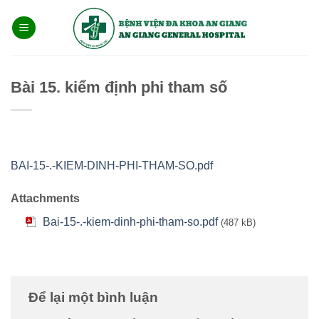
Bỏ
qua
nội
dung
Bài 15. kiểm định phi tham số
BAI-15-.-KIEM-DINH-PHI-THAM-SO.pdf
Attachments
Bai-15-.-kiem-dinh-phi-tham-so.pdf
(487 kB)
Để lại một bình luận