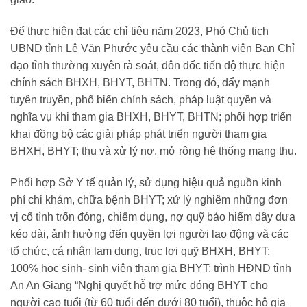
Để thực hiện đạt các chỉ tiêu năm 2023, Phó Chủ tịch
UBND tỉnh Lê Văn Phước yêu cầu các thành viên Ban Chỉ
đạo tỉnh thường xuyên rà soát, đôn đốc tiến độ thực hiện
chính sách BHXH, BHYT, BHTN. Trong đó, đẩy mạnh
tuyên truyền, phổ biến chính sách, pháp luật quyền và
nghĩa vụ khi tham gia BHXH, BHYT, BHTN; phối hợp triển
khai đồng bộ các giải pháp phát triển người tham gia
BHXH, BHYT; thu và xử lý nợ, mở rộng hệ thống mạng thu.
Phối hợp Sở Y tế quản lý, sử dụng hiệu quả nguồn kinh
phí chi khám, chữa bệnh BHYT; xử lý nghiêm những đơn
vị cố tình trốn đóng, chiếm dụng, nợ quỹ bảo hiểm dây dưa
kéo dài, ảnh hưởng đến quyền lợi người lao động và các
tổ chức, cá nhân lạm dụng, trục lợi quỹ BHXH, BHYT;
100% học sinh- sinh viên tham gia BHYT; trình HĐND tỉnh
An An Giang “Nghị quyết hỗ trợ mức đóng BHYT cho
người cao tuổi (từ 60 tuổi đến dưới 80 tuổi), thuộc hộ gia