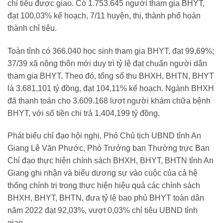
chỉ tiêu được giao. Có 1.753.645 người tham gia BHYT,
đạt 100,03% kế hoạch, 7/11 huyện, thị, thành phố hoàn
thành chỉ tiêu.
Toàn tỉnh có 366.040 học sinh tham gia BHYT, đạt 99,69%;
37/39 xã nông thôn mới duy trì tỷ lệ đạt chuẩn người dân
tham gia BHYT. Theo đó, tổng số thu BHXH, BHTN, BHYT
là 3.681,101 tỷ đồng, đạt 104,11% kế hoạch. Ngành BHXH
đã thanh toán cho 3.609.168 lượt người khám chữa bệnh
BHYT, với số tiền chi trả 1.404,199 tỷ đồng.
Phát biểu chỉ đạo hội nghị, Phó Chủ tịch UBND tỉnh An
Giang Lê Văn Phước, Phó Trưởng ban Thường trực Ban
Chỉ đạo thực hiện chính sách BHXH, BHYT, BHTN tỉnh An
Giang ghi nhận và biểu dương sự vào cuộc của cả hệ
thống chính trị trong thực hiện hiệu quả các chính sách
BHXH, BHYT, BHTN, đưa tỷ lệ bao phủ BHYT toàn dân
năm 2022 đạt 92,03%, vượt 0,03% chỉ tiêu UBND tỉnh
giao.