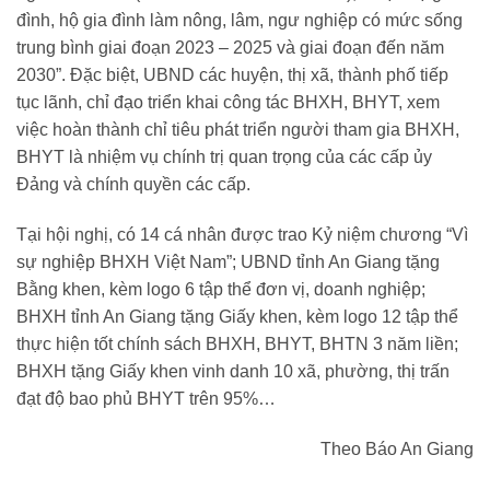
đình, hộ gia đình làm nông, lâm, ngư nghiệp có mức sống
trung bình giai đoạn 2023 – 2025 và giai đoạn đến năm
2030”. Đặc biệt, UBND các huyện, thị xã, thành phố tiếp
tục lãnh, chỉ đạo triển khai công tác BHXH, BHYT, xem
việc hoàn thành chỉ tiêu phát triển người tham gia BHXH,
BHYT là nhiệm vụ chính trị quan trọng của các cấp ủy
Đảng và chính quyền các cấp.
Tại hội nghị, có 14 cá nhân được trao Kỷ niệm chương “Vì
sự nghiệp BHXH Việt Nam”; UBND tỉnh An Giang tặng
Bằng khen, kèm logo 6 tập thể đơn vị, doanh nghiệp;
BHXH tỉnh An Giang tặng Giấy khen, kèm logo 12 tập thể
thực hiện tốt chính sách BHXH, BHYT, BHTN 3 năm liền;
BHXH tặng Giấy khen vinh danh 10 xã, phường, thị trấn
đạt độ bao phủ BHYT trên 95%…
Theo Báo An Giang