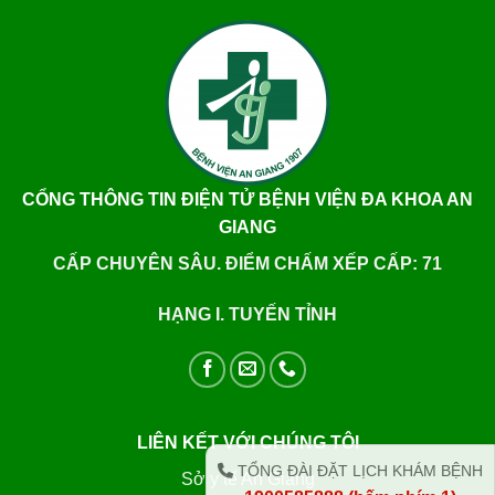
CỔNG THÔNG TIN ĐIỆN TỬ BỆNH VIỆN ĐA KHOA AN
GIANG
CẤP CHUYÊN SÂU. ĐIỂM CHẤM XẾP CẤP: 71
HẠNG I. TUYẾN TỈNH
LIÊN KẾT VỚI CHÚNG TÔI
TỔNG ĐÀI ĐẶT LỊCH KHÁM BỆNH
Sở y tế An Giang