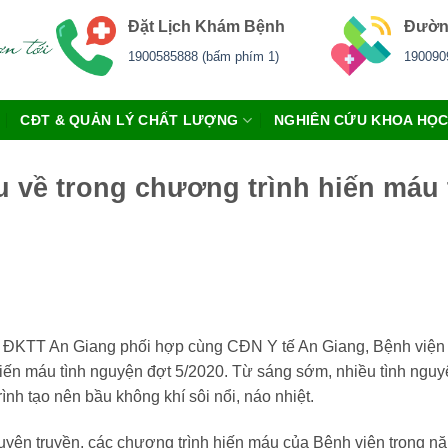
Đặt Lịch Khám Bệnh
Đườn
1900585888 (bấm phím 1)
190090
CĐT & QUẢN LÝ CHẤT LƯỢNG
NGHIÊN CỨU KHOA HỌ
 về trong chương trình hiến máu 
 ĐKTT An Giang phối hợp cùng CĐN Y tế An Giang, Bệnh viện
ến máu tình nguyện đợt 5/2020. Từ sáng sớm, nhiều tình nguyệ
nh tạo nên bầu không khí sôi nổi, náo nhiệt.
yên truyền, các chương trình hiến máu của Bệnh viện trong nă