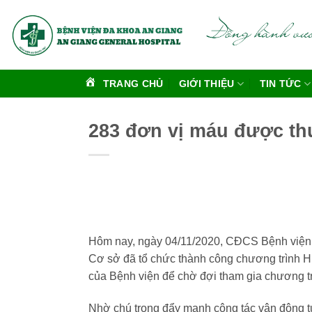
Bỏ
qua
nội
dung
TRANG CHỦ
GIỚI THIỆU
TIN TỨC
283 đơn vị máu được thu
Hôm nay, ngày 04/11/2020, CĐCS Bệnh viện
Cơ sở đã tổ chức thành công chương trình Hi
của Bệnh viện để chờ đợi tham gia chương trì
Nhờ chú trọng đẩy mạnh công tác vận động tu