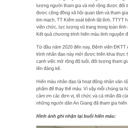
lượng người tham gia và mở rộng được đối t
được cộng đồng xã hội quan tâm và tham gi
tim mạch, TT Kiểm soát bệnh tật tỉnh, TTYT
viên chức, lực lượng vũ trang trong toàn tỉ
Kết quả chương trình hiến máu tình nguyện đ
Từ đầu năm 2020 đến nay, Bệnh viện ĐKTT A
trình nhân đạo này mới được triển khai thực 
cạnh việc mở rộng độ tuổi, đối tượng tham g
lên đáng kể.
Hiến máu nhân đạo là hoạt động nhân văn rấ
phẩm để thay thế máu. Vì vậy mỗi chúng ta hãy
cảm ơn các đơn vị, tổ chức và cá nhân đã c
những người dân An Giang đã tham gia hiến
Hình ảnh ghi nhận tại buổi hiến máu: