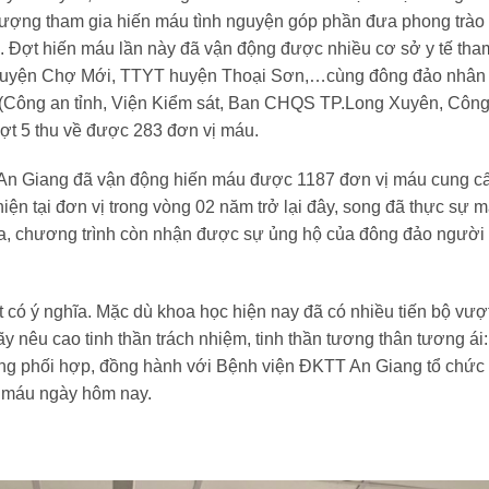
ượng tham gia hiến máu tình nguyện góp phần đưa phong trào 
a. Đợt hiến máu lần này đã vận động được nhiều cơ sở y tế t
 huyện Chợ Mới, TTYT huyện Thoại Sơn,…cùng đông đảo nhân dân
nh (Công an tỉnh, Viện Kiểm sát, Ban CHQS TP.Long Xuyên, Công 
ợt 5 thu về được 283 đơn vị máu.
n Giang đã vận động hiến máu được 1187 đơn vị máu cung cấp
hiện tại đơn vị trong vòng 02 năm trở lại đây, song đã thực sự 
ia, chương trình còn nhận được sự ủng hộ của đông đảo người d
t có ý nghĩa. Mặc dù khoa học hiện nay đã có nhiều tiến bộ v
 nêu cao tinh thần trách nhiệm, tinh thần tương thân tương ái: 
ùng phối hợp, đồng hành với Bệnh viện ĐKTT An Giang tổ chức 
 máu ngày hôm nay.