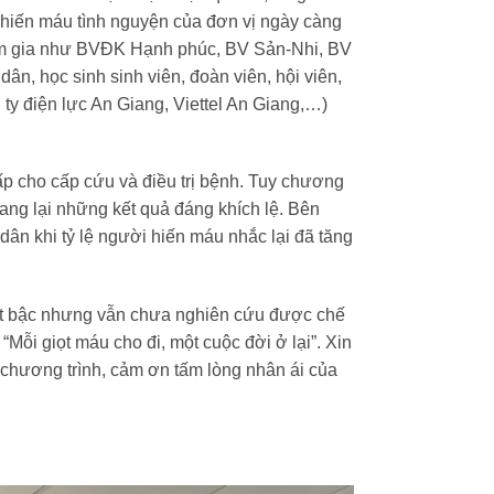
hiến máu tình nguyện của đơn vị ngày càng
ham gia như BVĐK Hạnh phúc, BV Sản-Nhi, BV
, học sinh sinh viên, đoàn viên, hội viên,
ty điện lực An Giang, Viettel An Giang,…)
 cho cấp cứu và điều trị bệnh. Tuy chương
mang lại những kết quả đáng khích lệ. Bên
ân khi tỷ lệ người hiến máu nhắc lại đã tăng
ượt bậc nhưng vẫn chưa nghiên cứu được chế
“Mỗi giọt máu cho đi, một cuộc đời ở lại”. Xin
chương trình, cảm ơn tấm lòng nhân ái của