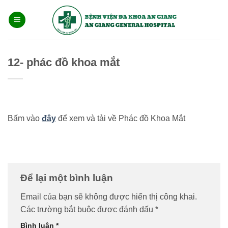
Bỏ
qua
nội
dung
12- phác đồ khoa mắt
Bấm vào
đây
để xem và tải về Phác đồ Khoa Mắt
Để lại một bình luận
Email của bạn sẽ không được hiển thị công khai.
Các trường bắt buộc được đánh dấu
*
Bình luận
*