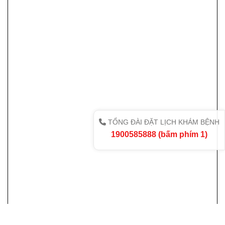
TỔNG ĐÀI ĐẶT LỊCH KHÁM BỆNH
1900585888 (bấm phím 1)