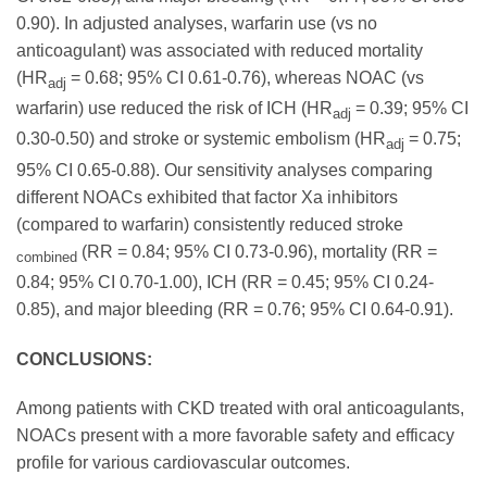
0.90). In adjusted analyses, warfarin use (vs no
anticoagulant) was associated with reduced mortality
(HR
= 0.68; 95% CI 0.61-0.76), whereas NOAC (vs
adj
warfarin) use reduced the risk of ICH (HR
= 0.39; 95% CI
adj
0.30-0.50) and stroke or systemic embolism (HR
= 0.75;
adj
95% CI 0.65-0.88). Our sensitivity analyses comparing
different NOACs exhibited that factor Xa inhibitors
(compared to warfarin) consistently reduced stroke
(RR = 0.84; 95% CI 0.73-0.96), mortality (RR =
combined
0.84; 95% CI 0.70-1.00), ICH (RR = 0.45; 95% CI 0.24-
0.85), and major bleeding (RR = 0.76; 95% CI 0.64-0.91).
CONCLUSIONS:
Among patients with CKD treated with oral anticoagulants,
NOACs present with a more favorable safety and efficacy
profile for various cardiovascular outcomes.