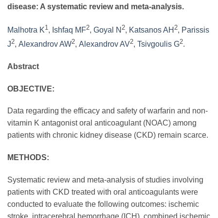
disease: A systematic review and meta-analysis.
1
2
2
2
Malhotra K
,
Ishfaq MF
,
Goyal N
,
Katsanos AH
,
Parissis
2
2
2
2
J
,
Alexandrov AW
,
Alexandrov AV
,
Tsivgoulis G
.
Abstract
OBJECTIVE:
Data regarding the efficacy and safety of warfarin and non-
vitamin K antagonist oral anticoagulant (NOAC) among
patients with chronic kidney disease (CKD) remain scarce.
METHODS:
Systematic review and meta-analysis of studies involving
patients with CKD treated with oral anticoagulants were
conducted to evaluate the following outcomes: ischemic
stroke, intracerebral hemorrhage (ICH), combined ischemic