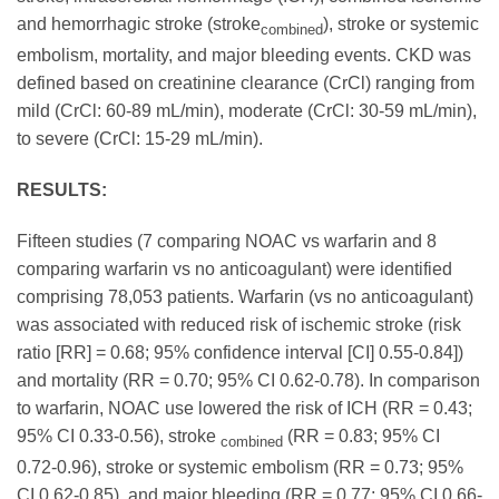
and hemorrhagic stroke (stroke
), stroke or systemic
combined
embolism, mortality, and major bleeding events. CKD was
defined based on creatinine clearance (CrCl) ranging from
mild (CrCl: 60-89 mL/min), moderate (CrCl: 30-59 mL/min),
to severe (CrCl: 15-29 mL/min).
RESULTS:
Fifteen studies (7 comparing NOAC vs warfarin and 8
comparing warfarin vs no anticoagulant) were identified
comprising 78,053 patients. Warfarin (vs no anticoagulant)
was associated with reduced risk of ischemic stroke (risk
ratio [RR] = 0.68; 95% confidence interval [CI] 0.55-0.84])
and mortality (RR = 0.70; 95% CI 0.62-0.78). In comparison
to warfarin, NOAC use lowered the risk of ICH (RR = 0.43;
95% CI 0.33-0.56), stroke
(RR = 0.83; 95% CI
combined
0.72-0.96), stroke or systemic embolism (RR = 0.73; 95%
CI 0.62-0.85), and major bleeding (RR = 0.77; 95% CI 0.66-