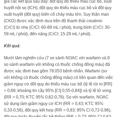
giá các kết quả sau đây: đột quỵ do thiếu máu cục bộ, xuất
huyết nội sọ (ICH), đột quỵ do thiếu máu cục bộ và đột quỵ
xuất huyết (đột quỵ) biến cố chảy máu lớn. Suy thận mạn
(CKD) được xác định dựa trên độ thanh thải creatinin
(CrCl) từ nhẹ (CrCl: 60-89 mL / phút), trung bình (CrCl: 30-
59 mL / phút), đến nặng (CrCl: 15-29 mL / phút).
Kết quả
:
Mười lăm nghiên cứu (7 so sánh NOAC với warfarin và 8
so sánh warfarin với không có thuốc chống đông máu) đã
được xác định bao gồm 78.053 bệnh nhân. Warfarin (so
với không có thuốc chống đông máu) có liên quan đến việc
giảm nguy cơ đột quỵ do thiếu máu cục bộ (tỷ lệ rủi ro [RR]
= 0,68; khoảng tin cậy 95% [CI] 0,55-0,84]) và tỷ lệ tử vong
(RR = 0,70; KTC 95% 0,62-0,78). So với warfarin, NOAC
sử dụng làm giảm nguy cơ ICH (RR = 0,43; KTC 95%
0,33-0,56), đột quỵ kết hợp (RR = 0,83; 95% CI 0,72-0,96),
đột quỵ hoặc thuyên tắc hệ thống (RR = 0,73; 95% CI 0,62-