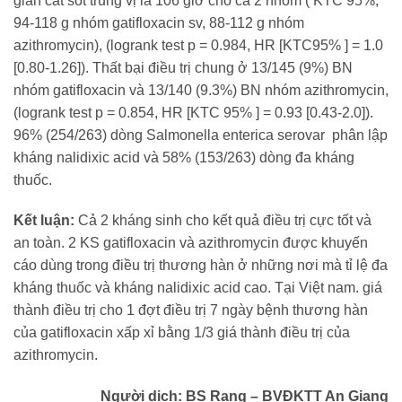
gian cắt sốt trung vị là 106 giờ cho cả 2 nhóm ( KTC 95%;
94-118 g nhóm gatifloxacin sv, 88-112 g nhóm
azithromycin), (logrank test p = 0.984, HR [KTC95% ] = 1.0
[0.80-1.26]). Thất bại điều trị chung ở 13/145 (9%) BN
nhóm gatifloxacin và 13/140 (9.3%) BN nhóm azithromycin,
(logrank test p = 0.854, HR [KTC 95% ] = 0.93 [0.43-2.0]).
96% (254/263) dòng Salmonella enterica serovar phân lập
kháng nalidixic acid và 58% (153/263) dòng đa kháng
thuốc.
Kết luận:
Cả 2 kháng sinh cho kết quả điều trị cực tốt và
an toàn. 2 KS gatifloxacin và azithromycin được khuyến
cáo dùng trong điều trị thương hàn ở những nơi mà tỉ lệ đa
kháng thuốc và kháng nalidixic acid cao. Tại Việt nam. giá
thành điều trị cho 1 đợt điều trị 7 ngày bệnh thương hàn
của gatifloxacin xấp xỉ bằng 1/3 giá thành điều trị của
azithromycin.
Người dịch: BS Rạng – BVĐKTT An Giang