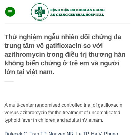
Bỏ
qua
nội
dung
Thử nghiệm ngẫu nhiên đối chứng đa
trung tâm về gatifloxacin so với
azithromycin trong điều trị thương hàn
không biến chứng ở trẻ em và người
lớn tại việt nam.
A multi-center randomised controlled trial of gatifloxacin
versus azithromycin for the treatment of uncomplicated
typhoid fever in children and adults inVietnam.
Dolecek C
,
Tran TP
,
Nguyen NR
,
Le TP
,
Ha V
,
Phung