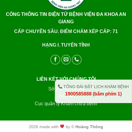
CỔNG THÔNG TIN ĐIỆN TỬ BỆNH VIỆN ĐA KHOA AN
GIANG
CẤP CHUYÊN SÂU. ĐIỂM CHẤM XẾP CẤP: 71
HẠNG I. TUYẾN TỈNH
LIÊN KẾT VỚI CHÚNG TÔI
TỔNG ĐÀI ĐẶT LỊCH KHÁM BỆNH
Sở y tế An Giang
1900585888 (bấm phím 1)
Bộ y tế
Cục quản lý Khám chữa bệnh
2026 made with
by ©
Hoàng Thông