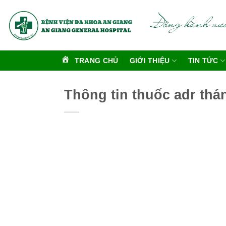
Bỏ
qua
nội
dung
TRANG CHỦ
GIỚI THIỆU
TIN TỨC
Thông tin thuốc adr thá