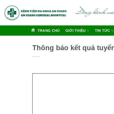
Bỏ
qua
nội
dung
TRANG CHỦ
GIỚI THIỆU
TIN TỨC
Thông báo kết quả tuyể