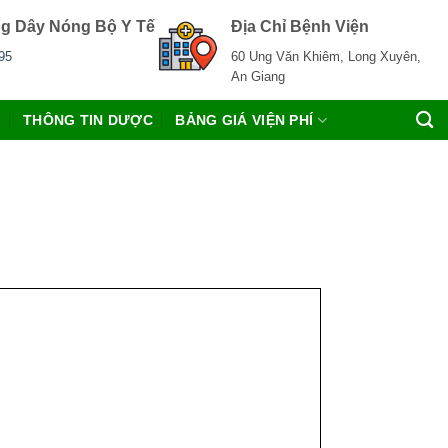
g Dây Nóng Bộ Y Tế
Địa Chỉ Bệnh Viện
95
60 Ung Văn Khiêm, Long Xuyên,
An Giang
C
THÔNG TIN DƯỢC
BẢNG GIÁ VIỆN PHÍ