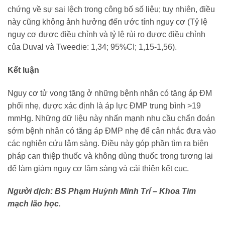
chứng về sự sai lệch trong công bố số liệu; tuy nhiên, điều
này cũng không ảnh hưởng đến ước tính nguy cơ (Tỷ lệ
nguy cơ được điều chỉnh và tỷ lệ rủi ro được điều chỉnh
của Duval và Tweedie: 1,34; 95%CI; 1,15-1,56).
Kết luận
Nguy cơ tử vong tăng ở những bệnh nhân có tăng áp ĐM
phổi nhẹ, được xác định là áp lực ĐMP trung bình >19
mmHg. Những dữ liệu này nhấn mạnh nhu cầu chẩn đoán
sớm bệnh nhân có tăng áp ĐMP nhẹ để cân nhắc đưa vào
các nghiên cứu lâm sàng. Điều này góp phần tìm ra biện
pháp can thiệp thuốc và không dùng thuốc trong tương lai
để làm giảm nguy cơ lâm sàng và cải thiện kết cục.
Người dịch: BS Phạm Huỳnh Minh Trí – Khoa Tim
mạch lão học.