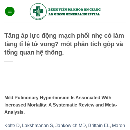
Bỏ
qua
nội
dung
Tăng áp lực động mạch phổi nhẹ có làm
tăng tỉ lệ tử vong? một phân tích gộp và
tổng quan hệ thống.
Mild Pulmonary Hypertension Is Associated With
Increased Mortality: A Systematic Review and Meta-
Analysis.
Kolte D
,
Lakshmanan S
,
Jankowich MD
,
Brittain EL
,
Maron