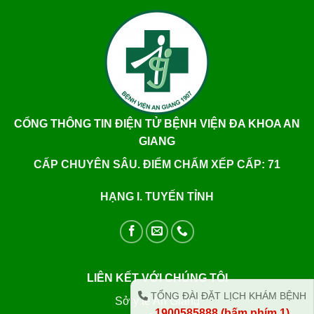
CỔNG THÔNG TIN ĐIỆN TỬ BỆNH VIỆN ĐA KHOA AN
GIANG
CẤP CHUYÊN SÂU. ĐIỂM CHẤM XẾP CẤP: 71
HẠNG I. TUYẾN TỈNH
LIÊN KẾT VỚI CHÚNG TÔI
TỔNG ĐÀI ĐẶT LỊCH KHÁM BỆNH
Sở y tế An Giang
1900585888 (bấm phím 1)