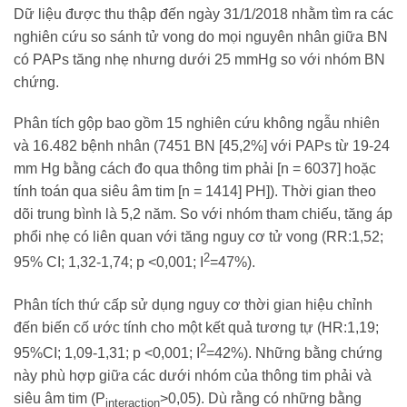
Dữ liệu được thu thập đến ngày 31/1/2018 nhằm tìm ra các
nghiên cứu so sánh tử vong do mọi nguyên nhân giữa BN
có PAPs tăng nhẹ nhưng dưới 25 mmHg so với nhóm BN
chứng.
Phân tích gộp bao gồm 15 nghiên cứu không ngẫu nhiên
và 16.482 bệnh nhân (7451 BN [45,2%] với PAPs từ 19-24
mm Hg bằng cách đo qua thông tim phải [n = 6037] hoặc
tính toán qua siêu âm tim [n = 1414] PH]). Thời gian theo
dõi trung bình là 5,2 năm. So với nhóm tham chiếu, tăng áp
phổi nhẹ có liên quan với tăng nguy cơ tử vong (RR:1,52;
2
95% CI; 1,32-1,74; p <0,001; I
=47%).
Phân tích thứ cấp sử dụng nguy cơ thời gian hiệu chỉnh
đến biến cố ước tính cho một kết quả tương tự (HR:1,19;
2
95%CI; 1,09-1,31; p <0,001; I
=42%). Những bằng chứng
này phù hợp giữa các dưới nhóm của thông tim phải và
siêu âm tim (P
>0,05). Dù rằng có những bằng
interaction