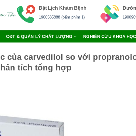
Đặt Lịch Khám Bệnh
Đườn
1900585888 (bấm phím 1)
190090
CĐT & QUẢN LÝ CHẤT LƯỢNG
NGHIÊN CỨU KHOA HỌ
 của carvedilol so với propranol
hân tích tổng hợp