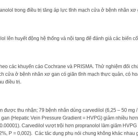
nolol trong điều trị tăng áp lực tĩnh mạch cửa ở bệnh nhân xơ 
ol lên huyết động hệ thống và nội tạng để đánh giá các biến cố 
 theo các khuyến cáo Cochrane và PRISMA. Thử nghiệm đối chứ
 mạch cửa ở bệnh nhân xơ gan có giãn tĩnh mạch thực quản, có h
 điều trị.
 được thu nhận; 79 bệnh nhân dùng carvedilol (6,25 – 50 mg /
h gan (Hepatic Vein Pressure Gradient = HVPG) giảm nhiều hơn
0.00001). Carvedilol vượt trội hơn propranolol làm giảm HVPG 
2%, P = 0,002). Các tác dụng phụ nói chung không khác nhau g