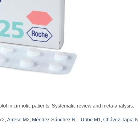
lol in cirrhotic patients: Systematic review and meta-analysis.
R
2,
Arrese M
2,
Méndez-Sánchez N
1,
Uribe M
1,
Chávez-Tapia 