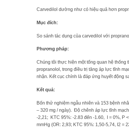
Carvedilol dường như có hiệu quả hơn propra
Mục đích:
So sánh tác dụng của carvedilol với propranol
Phương pháp:
Chúng tôi thực hiện một tổng quan hệ thống
propranolol, trong điều trị tăng áp lực tĩnh
nhận. Kết cục chính là đáp ứng huyết động sau
Kết quả:
Bốn thử nghiệm ngẫu nhiên và 153 bệnh nhân
– 320 mg / ngày). Độ chênh áp lực tĩnh mạc
-2,21; KTC 95%: -2.83 đến -1.60, I = 0%, P <
mmHg (OR: 2,93; KTC 95%: 1,50-5,74, I2 = 2