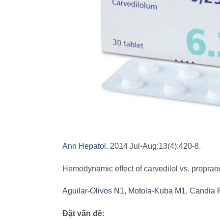
Ann Hepatol.
2014 Jul-Aug;13(4):420-8.
Hemodynamic effect of carvedilol vs. proprano
Aguilar-Olivos N
1,
Motola-Kuba M
1,
Candia 
Đặt vấn đề: