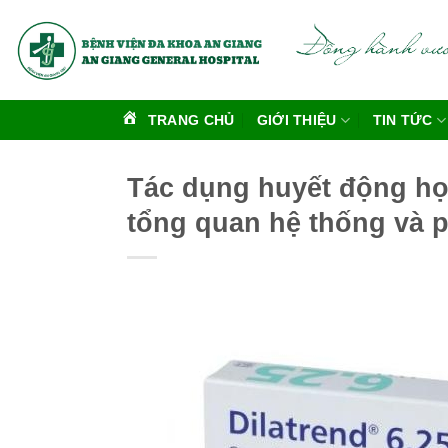
Bỏ
qua
nội
dung
TRANG CHỦ
GIỚI THIỆU
TIN TỨC
Tác dụng huyết động học
tổng quan hệ thống và p