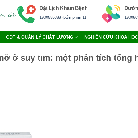
Đặt Lịch Khám Bệnh
Đườn
1900585888 (bấm phím 1)
190090
CĐT & QUẢN LÝ CHẤT LƯỢNG
NGHIÊN CỨU KHOA HỌ
mỡ ở suy tim: một phân tích tổng