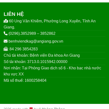
LIÊN HỆ
60 Ung Văn Khiêm, Phường Long Xuyên, Tỉnh An
Giang.
(0296).3852989 – 3852862
benhviendkag@angiang.gov.vn
: 84 296 3854283
Chủ tài khoản: Bệnh viện Đa khoa An Giang
Số tài khoản: 3713.0.1015942.00000
Nơi nhận: Tại Phòng Giao dịch số 6 - Kho bạc nhà nước
khu vực XX
Mã số thuế: 1600258404
2026 made with
by ©
Hoàng Thông