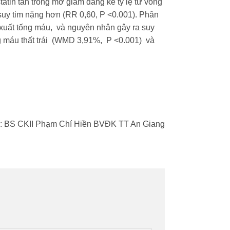
atin tan trong mỡ giảm đáng kể tỷ lệ tử vong
 suy tim nặng hơn (RR 0,60, P <0.001). Phân
n xuất tống máu, và nguyên nhân gây ra suy
ng máu thất trái (WMD 3,91%, P <0.001) và
: BS CKII Phạm Chí Hiền BVĐK TT An Giang