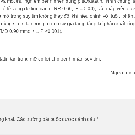
và một thử nghiệm bệnh nhên dùng pitavastatin. Nhìn chung, st
 lệ tử vong do tim mạch ( RR 0,66, P = 0,04), và nhập viện do
a mỡ trong suy tim không thay đổi khi hiệu chỉnh với tuổi, phâ
dùng statin tan trong mỡ có sự gia tăng đáng kể phân xuất tố
WMD 0.90 mmol / L, P <0.001).
tin tan trong mỡ có lợi cho bệnh nhân suy tim.
Người dịch
g khai.
Các trường bắt buộc được đánh dấu
*