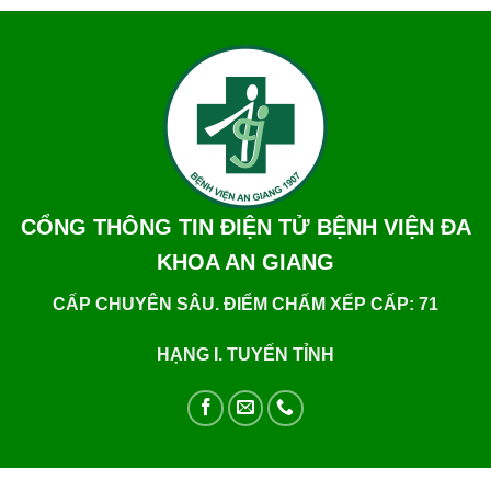
CỔNG THÔNG TIN ĐIỆN TỬ BỆNH VIỆN ĐA
KHOA AN GIANG
CẤP CHUYÊN SÂU. ĐIỂM CHẤM XẾP CẤP: 71
HẠNG I. TUYẾN TỈNH