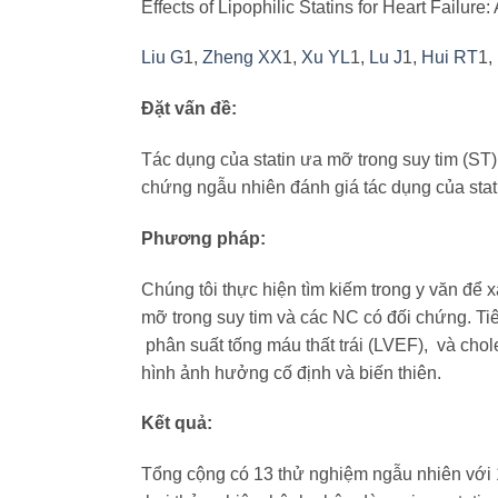
Effects of Lipophilic Statins for Heart Failur
Liu G
1,
Zheng XX
1,
Xu YL
1,
Lu J
1,
Hui RT
1,
Đặt vấn đề:
Tác dụng của statin ưa mỡ trong suy tim (ST)
chứng ngẫu nhiên đánh giá tác dụng của stat
Phương pháp:
Chúng tôi thực hiện tìm kiếm trong y văn để 
mỡ trong suy tim và các NC có đối chứng. Tiê
phân suất tống máu thất trái (LVEF), và chol
hình ảnh hưởng cố định và biến thiên.
Kết quả:
Tổng cộng có 13 thử nghiệm ngẫu nhiên với 