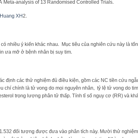
e: A Meta-analysis of 13 Randomised Controlled Trials.
Huang XH
2.
 có nhiều ý kiến khác nhau. Mục tiêu của nghiên cứu này là tổn
in ưa mỡ ở bệnh nhân bị suy tim.
xác định các thử nghiệm đủ điều kiện, gồm các NC tiền cứu ngẫu
u chí chính là tử vong do mọi nguyên nhân, tỷ lệ tử vong do ti
esterol trọng lượng phân tử thấp. Tính tỉ số nguy cơ (RR) và kh
1.532 đối tượng được đưa vào phân tích này. Mười thử nghiệm 