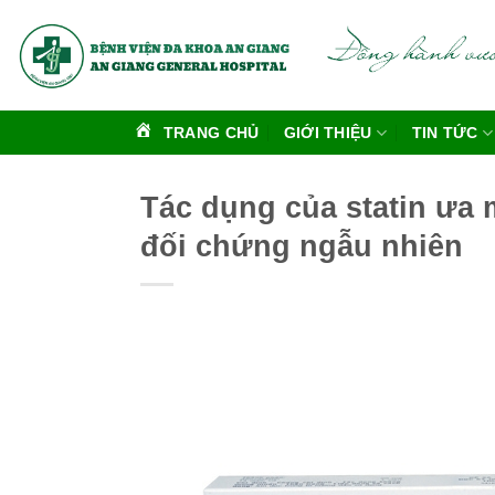
Bỏ
qua
nội
dung
TRANG CHỦ
GIỚI THIỆU
TIN TỨC
Tác dụng của statin ưa 
đối chứng ngẫu nhiên