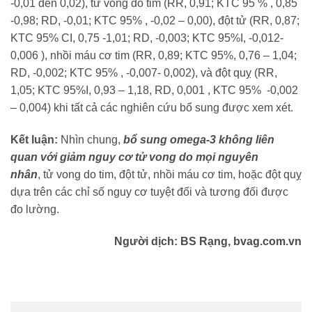
-0,01 đến 0,02), tử vong do tim (RR, 0,91; KTC 95 % , 0,85
-0,98; RD, -0,01; KTC 95% , -0,02 – 0,00), đột tử (RR, 0,87;
KTC 95% CI, 0,75 -1,01; RD, -0,003; KTC 95%I, -0,012-
0,006 ), nhồi máu cơ tim (RR, 0,89; KTC 95%, 0,76 – 1,04;
RD, -0,002; KTC 95% , -0,007- 0,002), và đột quỵ (RR,
1,05; KTC 95%I, 0,93 – 1,18, RD, 0,001 , KTC 95% -0,002
– 0,004) khi tất cả các nghiên cứu bổ sung được xem xét.
Kết luận:
Nhìn chung,
bổ sung omega-3 không liên
quan với giảm nguy cơ tử vong do mọi nguyên
nhân
, tử vong do tim, đột tử, nhồi máu cơ tim, hoặc đột quỵ
dựa trên các chỉ số nguy cơ tuyệt đối và tương đối được
đo lường.
Người dịch: BS Rạng, bvag.com.vn