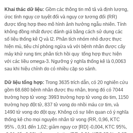
Khai thác dữ liệu:
Gồm các thông tin mô tả và định lượng,
ứoc tính nguy cơ tuyệt đối và nguy cơ tương đối (RR)
được tổng hợp theo mô hình ảnh hưởng ngẫu nhiên. Tính
không đồng nhất được đánh giá bằng cách sử dụng các
số liệu thống kê Q và I2. Phân tích nhóm nhỏ được thực
hiện mù, tiêu chí phòng ngừa và với bệnh nhân được cấy
máy khử rung tim; phân tích hồi quy tổng hợp thực hiện
với các liều omega-3. Ngưỡng ý nghĩa thống kê là 0,0063
sau khi hiệu chỉnh do có nhiều cặp so sánh.
Dữ liệu tổng hợp:
Trong 3635 trích dẫn, có 20 nghiên cứu
gồm 68.680 bệnh nhân được thu nhận, trong đó có 7044
trường hợp tử vong: 3993 trường hợp tử vong do tim, 1150
trường hợp đột tử, 837 tử vong do nhồi máu cơ tim, và
1490 tử vong do đột quỵ. Không có sự liên quan có ý nghĩa
thống kê cho mọi nguyên nhân tử vong (RR, 0,96, KTC
95% , 0,91 đến 1,02; giảm nguy cơ [RD] -0,004, KTC 95%,