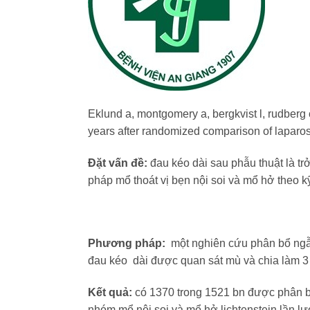
Eklund a, montgomery a, bergkvist l, rudberg c
years after randomized comparison of laparosc
Đặt vấn đề:
đau kéo dài sau phẫu thuật là tr
pháp mổ thoát vị bẹn nội soi và mổ hở theo kỹ
Phương pháp:
một nghiên cứu phân bổ ngẫu
đau kéo dài được quan sát mù và chia làm 3 
Kết quả:
có 1370 trong 1521 bn được phân bổ
nhóm mổ nội soi và mổ hở lichtenstein lần 