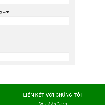
ng web
LIÊN KẾT VỚI CHÚNG TÔI
Sở y tế An Giang