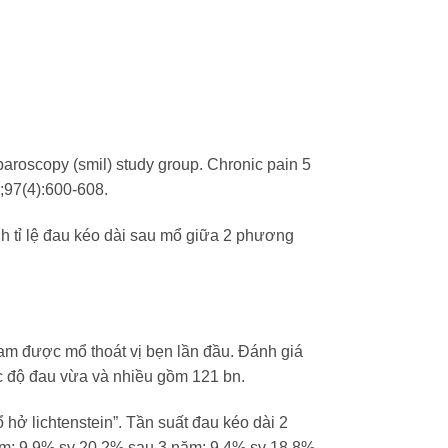
laparoscopy (smil) study group. Chronic pain 5
r;97(4):600-608.
nh tỉ lệ đau kéo dài sau mổ giữa 2 phương
am được mổ thoát vị bẹn lần đầu. Đánh giá
c độ đau vừa và nhiều gồm 121 bn.
ở lichtenstein”. Tần suất đau kéo dài 2
năm; 9,9% sv 20,2% sau 3 năm; 9,4% sv 18,8%