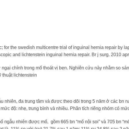
; for the swedish multicentre trial of inguinal hernia repair by 
opic and lichtenstein inguinal hernia repair. Br j surg. 2010 ap
ở ngại chính trong mổ thoát vị bẹn. Nghiên cứu này nhằm so sá
 thuật lichtenstein
 nhiên, đa trung tâm và được theo dõi trong 5 năm ở các bn n
mức độ: nhẹ, trung bình và nhiều. Phân tích riêng nhóm có mứ
 ngẫu nhiên được mổ, gồm 665 bn “mổ nội soi” và 705 bn “mổ h
lượt là 11% so với (sv) 21,7% sau 1 năm; 11% sv 24,8% sau 2 