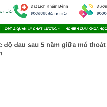
Đặt Lịch Khám Bệnh
Đườn
1900585888 (bấm phím 1)
190090
CĐT & QUẢN LÝ CHẤT LƯỢNG
NGHIÊN CỨU KHOA HỌ
 độ đau sau 5 năm giữa mổ thoát 
n