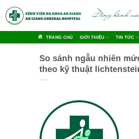
Bỏ
qua
nội
dung
TRANG CHỦ
GIỚI THIỆU
TIN TỨC
So sánh ngẫu nhiên mức
theo kỹ thuật lichtenstei