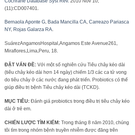
Cochrane Database Syst Rev.
2010 Nov 10;
(11):CD007401.
Bernaola Aponte G
,
Bada Mancilla CA
,
Carreazo Pariasca
NY
,
Rojas Galarza RA
.
SuárezAngamosHospital,Angamos Este Avenue261,
Miraflores,Lima,Peru, 18.
ĐẶT VẤN ĐỀ:
Với một số nghiên cứu Tiêu chảy kéo dài
(tiêu chảy kéo dài hơn 14 ngày) chiếm 1/3 các ca tử vong
do tiêu chảy ở các nước đang phát triển. Probiotics có thể
giúp điều trị bệnh Tiêu chảy kéo dài (TCKD).
MỤC TIÊU:
Đánh giá probiotics trong điều trị tiêu chảy kéo
dài ở trẻ em.
CHIẾN LƯỢC TÌM KIẾM:
Trong tháng 8 năm 2010, chúng
tôi tìm trong nhóm bệnh truyền nhiễm được đăng trên