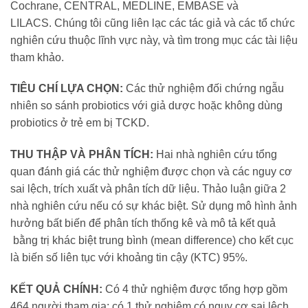
Cochrane, CENTRAL, MEDLINE, EMBASE và
LILACS. Chúng tôi cũng liên lạc các tác giả và các tổ chức
nghiên cứu thuộc lĩnh vực này, và tìm trong mục các tài liệu
tham khảo.
TIÊU CHÍ LỰA CHỌN:
Các thử nghiệm đối chứng ngẫu
nhiên so sánh probiotics với giả dược hoặc không dùng
probiotics ở trẻ em bị TCKD.
THU THẬP VÀ PHÂN TÍCH:
Hai nhà nghiên cứu tổng
quan đánh giá các thử nghiệm được chọn và các nguy cơ
sai lệch, trích xuất và phân tích dữ liệu. Thảo luận giữa 2
nhà nghiên cứu nếu có sự khác biệt. Sử dụng mô hình ảnh
hưởng bất biến để phân tích thống kê và mô tả kết quả
bằng trị khác biệt trung bình (mean difference) cho kết cục
là biến số liên tục với khoảng tin cậy (KTC) 95%.
KẾT QUẢ CHÍNH:
Có 4 thử nghiệm được tổng hợp gồm
464 người tham gia; có 1 thử nghiệm có nguy cơ sai lệch