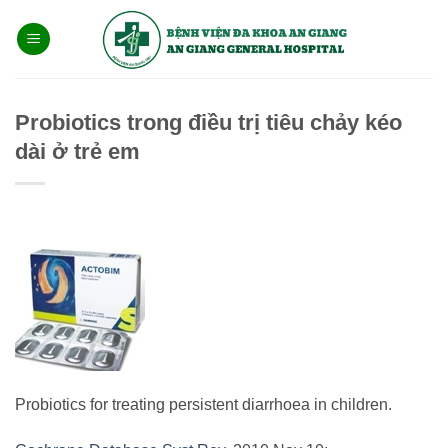
Bỏ
qua
nội
dung
Probiotics trong điều trị tiêu chảy kéo
dài ở trẻ em
Probiotics for treating persistent diarrhoea in children.