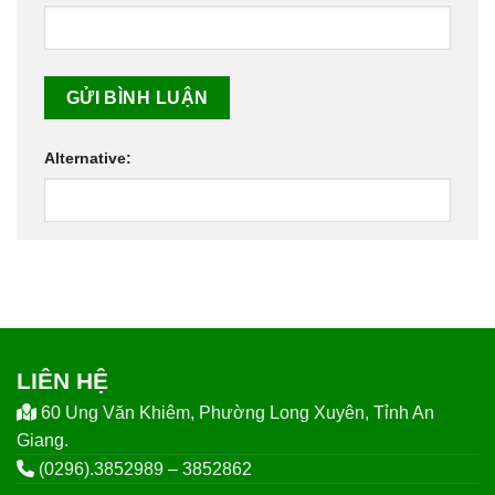
Alternative:
LIÊN HỆ
60 Ung Văn Khiêm, Phường Long Xuyên, Tỉnh An
Giang.
(0296).3852989 – 3852862