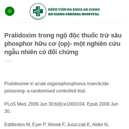
Bỏ
qua
nội
dung
Pralidoxim trong ngộ độc thuốc trừ sâu
phosphor hữu cơ (op)- một nghiên cứu
ngẫu nhiên có đối chứng
Pralidoxime in acute organophosphorus insecticide
poisoning–a randomised controlled trial.
PLoS Med. 2009 Jun 30;6(6):e1000104. Epub 2009 Jun
30.
Eddleston M, Eyer P, Worek F, Juszczak E, Alder N,