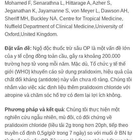
Mohamed F, Senarathna L, Hittarage A, Azher S,
Jeganathan K, Jayamanne S, von Meyer L, Dawson AH,
Sheriff MH, Buckley NA. Centre for Tropical Medicine,
Nuffield Department of Clinical Medicine,University of
Oxford,United Kingdom.
Đặt vấn đề:
Ngộ độc thuốc trừ sâu OP là một vấn đề lớn
của y tế cộng đồng toàn cầu, gây ra khoảng 200.000
trường hợp tử vong mỗi năm. Mặc dù, Tổ chức y tế thế
giới (WHO) khuyến cáo sử dụng pralidoxim, hiệu quả của
chất đối kháng (antidote) này vẫn chưa rõ ràng. Chúng tôi
nhắm vào việc xác định liệu thêm pralidoxim chloride với
atropine và chăm sóc hổ trợ có đem lại lợi ích không.
Phương pháp và kết quả
: Chúng tôi thực hiện một
nghiên cứu ngẫu nhiên, mù đôi, có đối chứng về
pralidoxim chloride (liều tải 2g trong hơn 20ph, tiếp theo
truyền cố định 0,5g/giờ trong 7 ngày) so với muối ở BN tự