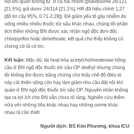
nội khí quản tương tự ở cả hai nhóm (pralidoxime 26/121
[21.5%], giả dược 24/114 [21.1%], HR đã hiệu chỉnh 1,27
[độ tin cậy 95%, 0.71-2.29]). Để giảm yếu tô gây nhiễm do
uống nhiều nhiều thuốc trừ sâu khác nhau, chúng tôi phân
tích thêm những BN được xác nhận ngộ độc đơn độc
chlorpyrifos hoặc dimethoate, kết quả cho thấy không có
chứng cớ là có lợi.
Kết luận:
Mặc dù, tái hoạt hóa acetylcholinesterase hồng
cầu ở BN ngộ độc thuốc trừ sâu OP diethyl nhưng chúng
tôi không tìm được bằng chứng cho thấy chế độ điều trị
này cải thiện sống còn hay làm giảm nhu cầu đặt nội khí
quản ở BN ngộ độc thuốc trừ sâu OP. Nguyên nhân không
tạo ra lợi ích cho BN vẫn chưa rõ ràng. Nghiên cứu thêm
nữa với những liều khác nhau hay những oxime khác
nhau là cần thiết
Người dịch: BS Kim Phương, khoa ICU