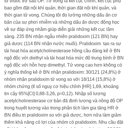
tử thuốc trừ sâu OP. Tử vong là kết cục chính, kết cục phụ
bao gồm đặt nội khí quản, thời gian đặt nội khí quản, và
thời gian tử vong. Chúng tôi đo lường những dấu ấn cơ
bản của sự phơi nhiễm và những dấu ấn dược động học
về sự đáp ứng nhằm giúp diễn giải những kết cục lâm
sàng. 235 BN nhận ngẫu nhiên pralidoxim (121 BN) hay
giả dược (114 BN nhận nước muối). Pralidoxim tạo ra sự
tái hoạt hóa acetylcholinesterase hồng cầu đáng kể ở BN
ngộ độc với diethyl và tái hoạt hóa mức độ trung bình ở BN
ngộ độc với hỗn hợp dimethyl. Tử vong cao hơn không có
ý nghĩa thống kê ở BN nhận pralidoxim: 30/121 (24,8%) ở
nhóm nhận pralidoxim tử vong so với 18/114 (15,8%) ở
nhóm chứng (tỉ số nguy cơ hiệu chỉnh [HR] 1,69, khoảng
tin cậy 95%[CI] 0,88-3,26, p=0,12). Nhập số lượng
acetylcholinesterase cơ bản đã định lượng và nồng độ OP
trong huyết tương vào trong phân tích làm gia tăng HR ở
BN điều trị pralidoxim so với giả dược, hơn nữa làm giảm
thêm khả năng có lợi của nhóm có pralidoxim. Nhu cầu đặt