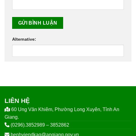
Alternative:
LIÊN HỆ
60 Ung Văn Khiêm, Phường Long Xuyên, Tỉnh An
Giang.
(0296).3852989 – 3852862
benhviendkag@angiang.gov.vn