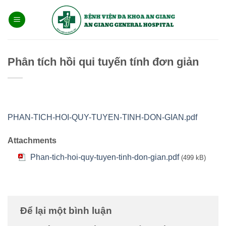
Bỏ
qua
nội
dung
Phân tích hồi qui tuyến tính đơn giản
PHAN-TICH-HOI-QUY-TUYEN-TINH-DON-GIAN.pdf
Attachments
Phan-tich-hoi-quy-tuyen-tinh-don-gian.pdf
(499 kB)
Để lại một bình luận