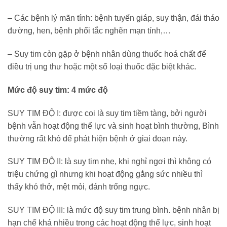
– Các bệnh lý mãn tính: bệnh tuyến giáp, suy thận, đái tháo
đường, hen, bệnh phổi tắc nghẽn mạn tính,…
– Suy tim còn gặp ở bệnh nhân dùng thuốc hoá chất để
điều trị ung thư hoặc một số loại thuốc đặc biệt khác.
Mức độ suy tim: 4 mức độ
SUY TIM ĐỘ I: được coi là suy tim tiềm tàng, bởi người
bệnh vẫn hoạt động thể lực và sinh hoạt bình thường, Bình
thường rất khó để phát hiện bệnh ở giai đoạn này.
SUY TIM ĐỘ II: là suy tim nhẹ, khi nghỉ ngơi thì không có
triệu chứng gì nhưng khi hoạt động gắng sức nhiều thì
thấy khó thở, mệt mỏi, đánh trống ngực.
SUY TIM ĐỘ III: là mức độ suy tim trung bình. bệnh nhân bị
hạn chế khá nhiều trong các hoạt động thể lực, sinh hoạt