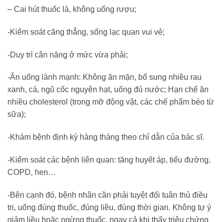
– Cai hút thuốc lá, không uống rượu;
-Kiểm soát căng thẳng, sống lạc quan vui vẻ;
-Duy trì cân nặng ở mức vừa phải;
-Ăn uống lành mạnh: Không ăn mặn, bổ sung nhiều rau
xanh, cá, ngũ cốc nguyên hạt, uống đủ nước; Hạn chế ăn
nhiều cholesterol (trong mỡ động vật, các chế phẩm béo từ
sữa);
-Khám bệnh định kỳ hàng tháng theo chỉ dẫn của bác sĩ.
-Kiểm soát các bệnh liên quan: tăng huyết áp, tiểu đường,
COPD, hen…
-Bên cạnh đó, bệnh nhân cần phải tuyệt đối tuân thủ điều
trị, uống đúng thuốc, đúng liều, đúng thời gian. Không tự ý
giảm liều hoặc ngừng thuốc, ngay cả khi thấy triệu chứng