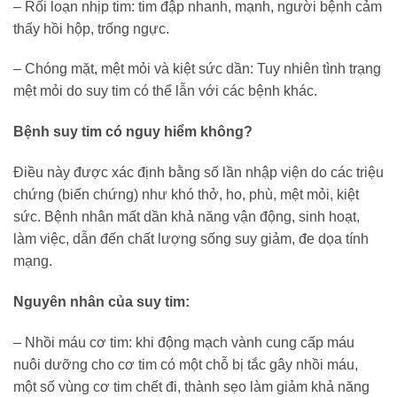
– Rối loạn nhịp tim: tim đập nhanh, mạnh, người bệnh cảm
thấy hồi hộp, trống ngực.
– Chóng mặt, mệt mỏi và kiệt sức dần: Tuy nhiên tình trạng
mệt mỏi do suy tim có thể lẫn với các bệnh khác.
Bệnh suy tim có nguy hiểm không?
Điều này được xác định bằng số lần nhập viện do các triệu
chứng (biến chứng) như khó thở, ho, phù, mệt mỏi, kiệt
sức. Bệnh nhân mất dần khả năng vận động, sinh hoạt,
làm việc, dẫn đến chất lượng sống suy giảm, đe dọa tính
mạng.
Nguyên nhân của suy tim:
– Nhồi máu cơ tim: khi động mạch vành cung cấp máu
nuôi dưỡng cho cơ tim có một chỗ bị tắc gây nhồi máu,
một số vùng cơ tim chết đi, thành sẹo làm giảm khả năng