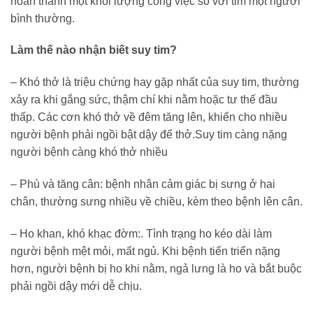
hoàn thành một khối lượng công việc so với tim một người
bình thường.
Làm thế nào nhận biết suy tim?
– Khó thở là triệu chứng hay gặp nhất của suy tim, thường
xảy ra khi gắng sức, thậm chí khi nằm hoặc tư thế đầu
thấp. Các cơn khó thở về đêm tăng lên, khiến cho nhiều
người bệnh phải ngồi bật dậy để thở.Suy tim càng nặng
người bệnh càng khó thở nhiều
– Phù và tăng cân: bệnh nhân cảm giác bị sưng ở hai
chân, thường sưng nhiều về chiều, kèm theo bệnh lên cân.
– Ho khan, khó khạc đờm:. Tình trạng ho kéo dài làm
người bệnh mệt mỏi, mất ngủ. Khi bệnh tiến triển nặng
hơn, người bệnh bị ho khi nằm, ngả lưng là ho và bắt buộc
phải ngồi dậy mới dễ chịu.