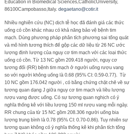
Education in Biomedical Sciences,CatholicUniversity,
86100Campobasso,Italy.
degaetano@cotir.it
Nhiều nghiên cứu (NC) dịch tễ học đã đánh giá các thức
uống có cồn khác nhau có khả năng bảo vệ bệnh tim
mạch. Dùng phương pháp phân tích phương sai tổng quát
và mô hình tương thích để gộp các dữ liệu từ 26 NC ước
lượng định lượng của nguy cơ tim mạch với các loại thức
uống có cồn. Từ 13 NC gồm 209.418 người, nguy cơ
tương đối (RR) bệnh tim mạch ở người uống rượu vang
so với người không uống là 0.68 (95% CI: 0.59-0.77). Từ
10 NC gồm 176.042 người , có bằng chứng chặt chẽ về sự
tương quan dạng J giữa nguy cơ tim mạch và liều lượng
rượu vang được uống. Có sự tương quan nghịch có ý
nghĩa thống kê với liều lượng 150 ml rượu vang mỗi ngày.
RR chung của từ 15 NC gồm 208.306 người uống bia
lượng trung bình là 0.78 (95% CI: 0.70-0.86). Tuy nhiên sự
tương quan không có ý nghĩa thống kê khi phân tích tổng