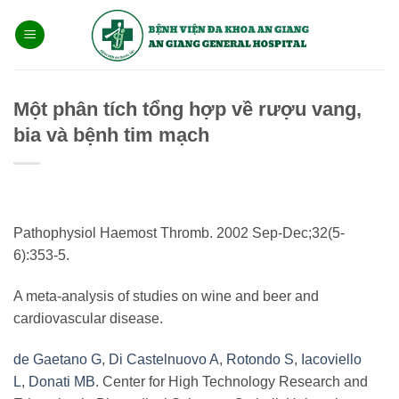
Bỏ
qua
nội
dung
Một phân tích tổng hợp về rượu vang,
bia và bệnh tim mạch
Pathophysiol Haemost Thromb. 2002 Sep-Dec;32(5-
6):353-5.
A meta-analysis of studies on wine and beer and
cardiovascular disease.
de Gaetano G
,
Di Castelnuovo A
,
Rotondo S
,
Iacoviello
L
,
Donati MB
. Center for High Technology Research and