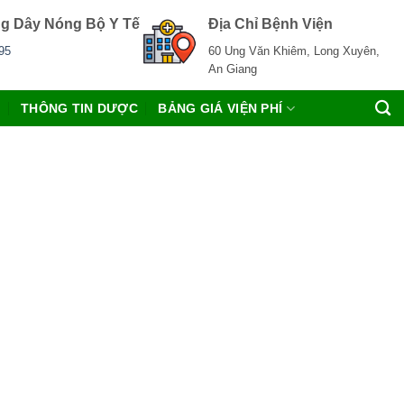
g Dây Nóng Bộ Y Tế
Địa Chỉ Bệnh Viện
95
60 Ung Văn Khiêm, Long Xuyên,
An Giang
C
THÔNG TIN DƯỢC
BẢNG GIÁ VIỆN PHÍ