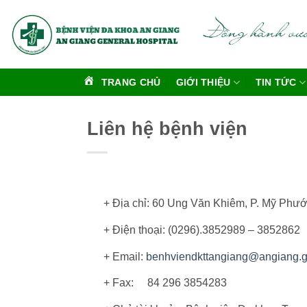
Bỏ
qua
nội
dung
TRANG CHỦ
GIỚI THIỆU
TIN TỨC
Liên hệ bệnh viện
+ Địa chỉ: 60 Ung Văn Khiêm, P. Mỹ Phước
+ Điện thoại: (0296).3852989 – 3852862
+ Email:
benhviendkttangiang@angiang.g
+ Fax: 84 296 3854283